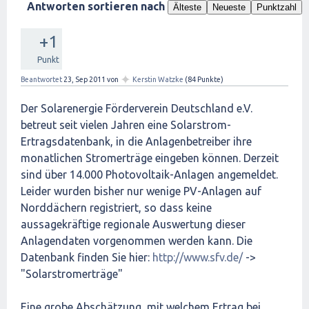
Antworten sortieren nach
Älteste
Neueste
Punktzahl
+1
Punkt
✦
Beantwortet
23, Sep 2011
von
Kerstin Watzke
(
84
Punkte)
Der Solarenergie Förderverein Deutschland e.V.
betreut seit vielen Jahren eine Solarstrom-
Ertragsdatenbank, in die Anlagenbetreiber ihre
monatlichen Stromerträge eingeben können. Derzeit
sind über 14.000 Photovoltaik-Anlagen angemeldet.
Leider wurden bisher nur wenige PV-Anlagen auf
Norddächern registriert, so dass keine
aussagekräftige regionale Auswertung dieser
Anlagendaten vorgenommen werden kann. Die
Datenbank finden Sie hier:
http://www.sfv.de/
->
"Solarstromerträge"
Eine grobe Abschätzung, mit welchem Ertrag bei