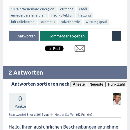
100% erneuerbare energien
effizienz
erdöl
erneuerbare energien
flachkollektor
heizung
luftkollektoren
solarhaus
solarthermie
wirkungsgrad
2 Antworten
Antworten sortieren nach
Älteste
Neueste
Punktzahl
0
Punkte
✦
Beantwortet
8, Aug 2012
von
Holger Steffen
(
62
Punkte)
Hallo, Ihren ausführlichen Beschreibungen entnehme