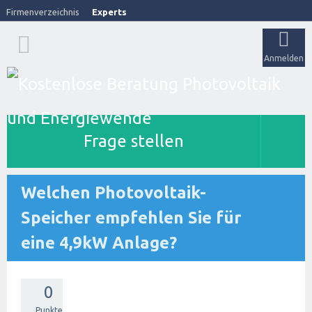
Firmenverzeichnis
Experts
Anmelden
Frage stellen
Welchen Photovoltaik-
Speicher empfehlen Sie für
eine 4,9kW Anlage?
0
Punkte