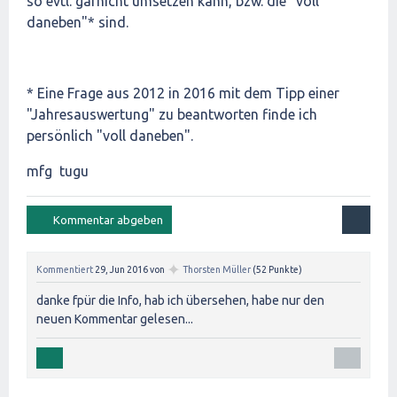
so evtl. garnicht umsetzen kann, bzw. die "voll
daneben"* sind.
* Eine Frage aus 2012 in 2016 mit dem Tipp einer
"Jahresauswertung" zu beantworten finde ich
persönlich "voll daneben".
mfg tugu
✦
Kommentiert
29, Jun 2016
von
Thorsten Müller
(
52
Punkte)
danke fpür die Info, hab ich übersehen, habe nur den
neuen Kommentar gelesen...