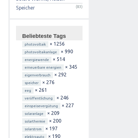
(83)
Speicher
Beliebteste Tags
× 1256
photovoltaik
× 990
photovoltaikanlage
× 514
energiewende
× 345
erneuerbare energien
× 292
eigenverbrauch
× 276
speicher
× 261
eeg
× 246
veröffentlichung
× 227
einspeisevergütung
× 209
solaranlage
× 200
solarthermie
× 197
solarstrom
× 190
elektroauto