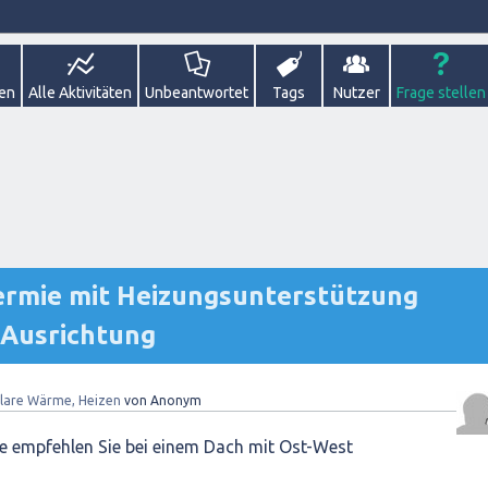
gen
Alle Aktivitäten
Unbeantwortet
Tags
Nutzer
Frage stellen
ermie mit Heizungsunterstützung
 Ausrichtung
lare Wärme, Heizen
von
Anonym
 empfehlen Sie bei einem Dach mit Ost-West