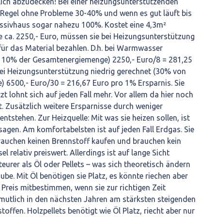
ich abzudecken! Bei einer heizungsunterstützenden
 Regel ohne Probleme 30-40% und wenn es gut läuft bis
ssivhaus sogar nahezu 100%. Kostet eine 4,3m²
ca. 2250,- Euro, müssen sie bei Heizungsunterstützung
ür das Material bezahlen. D.h. bei Warmwasser
 10% der Gesamtenergiemenge) 2250,- Euro/8 = 281,25
Bei Heizungsunterstützung niedrig gerechnet (30% von
 6500,- Euro/30 = 216,67 Euro pro 1% Ersparnis. Sie
t lohnt sich auf jeden Fall mehr. Vor allem da hier noch
t. Zusätzlich weitere Ersparnisse durch weniger
entstehen. Zur Heizquelle: Mit was sie heizen sollen, ist
sagen. Am komfortabelsten ist auf jeden Fall Erdgas. Sie
rauchen keinen Brennstoff kaufen und brauchen kein
l relativ preiswert. Allerdings ist auf lange Sicht
eurer als Öl oder Pellets – was sich theoretisch ändern
aube. Mit Öl benötigen sie Platz, es könnte riechen aber
 Preis mitbestimmen, wenn sie zur richtigen Zeit
ermutlich in den nächsten Jahren am stärksten steigenden
toffen. Holzpellets benötigt wie Öl Platz, riecht aber nur