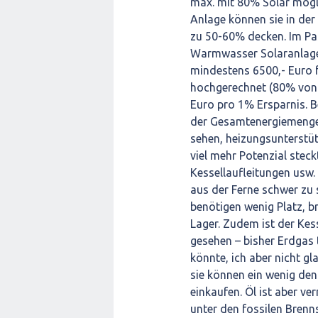
max. mit 80% Solar mögl
Anlage können sie in der
zu 50-60% decken. Im Pa
Warmwasser Solaranlage 
mindestens 6500,- Euro f
hochgerechnet (80% von
Euro pro 1% Ersparnis. 
der Gesamtenergiemenge)
sehen, heizungsunterstütz
viel mehr Potenzial steck
Kessellaufleitungen usw. 
aus der Ferne schwer zu 
benötigen wenig Platz, b
Lager. Zudem ist der Kesse
gesehen – bisher Erdgas t
könnte, ich aber nicht gl
sie können ein wenig den
einkaufen. Öl ist aber v
unter den fossilen Brenns