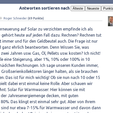
Antworten sortieren nach
Älteste
Neueste
Punktz
✦
Roger Schneider
(
69
Punkte)
erneuerung auf Solar zu verzichten empfinde ich als
e) gehört heute auf jeden Fall dazu. Rechnen? Rechnen tut
t immer und für den Geldbeutel auch. Die Frage ist nur
 ganz ehrlich beantworten. Denn Wissen Sie, was
 zwei Jahren usw. Gas, Öl, Pellets usw. kosten? Ich nicht!
lle eine Steigerung, aber 1%, 10% oder 100% in 10
hmädchen Rechnungen. Ich sage unseren Kunden immer,
 Großserienkollektoren länger halten, als sie brauchen
n. Das ist für mich wichtig! Ob sie nun nach 10 oder 15
ielt dabei erst einmal keine Rolle. Aber schauen wir
hnt. Solar für Warmwasser: Hier können sie mit
 der Jahresenergiemenge decken, mit guten
 80%. Das klingt erst einmal sehr gut. Aber von Ihrem
 sind nur etwa 7-15% für Warmwasser und davon dann