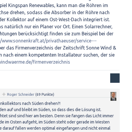
spiel Kingspan Renewables, kann man die Röhren im
Achse drehen, sodass die Absorber in der Röhre nach
r Kollektor auf einem Ost-West-Dach integriert ist.
 natürlich nur ein Planer vor Ort. Einen Solarrechner,
tungen berücksichtigt finden sie zum Beispiel bei der
//www.sonnenkraft.at/privathaeuser/service---
er das Firmenverzeichnis der Zeitschrift Sonne Wind &
nach einem kompetenten Installateur suchen, der sie
indwaerme.de/firmenverzeichnis
✦
n
Roger Schneider
(
69
Punkte)
enkollektors nach Süden drehen?!
en auf und bleibt im Süden, so dass dies die Lösung ist.
tet sind sind hier am besten. Denn sie fangen das Licht immer
ade im Osten aufgeht, im Süden steht oder gerade im Westen
ie darauf fallen werden optimal eingefangen und nicht einmal