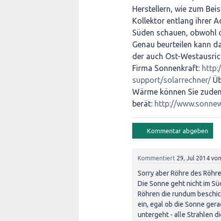
Herstellern, wie zum Bei
Kollektor entlang ihrer 
Süden schauen, obwohl de
Genau beurteilen kann das
der auch Ost-Westausrich
Firma Sonnenkraft:
http:
support/solarrechner/
Üb
Wärme können Sie zudem 
berät:
http://www.sonnew
Kommentiert
29, Jul 2014
vo
Sorry aber Röhre des Röhr
Die Sonne geht nicht im Süd
Röhren die rundum beschich
ein, egal ob die Sonne ger
untergeht - alle Strahlen d