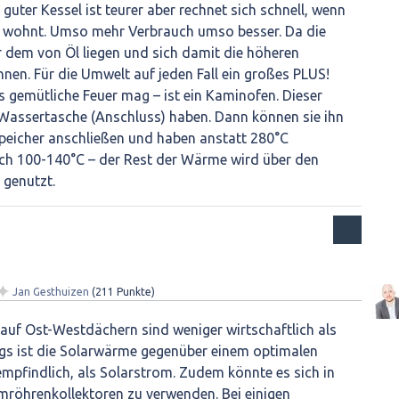
uter Kessel ist teurer aber rechnet sich schnell, wenn
 wohnt. Umso mehr Verbrauch umso besser. Da die
 dem von Öl liegen und sich damit die höheren
en. Für die Umwelt auf jeden Fall ein großes PLUS!
 gemütliche Feuer mag – ist ein Kaminofen. Dieser
ne Wassertasche (Anschluss) haben. Dann können sie ihn
peicher anschließen und haben anstatt 280°C
h 100-140°C – der Rest der Wärme wird über den
 genutzt.
✦
Jan Gesthuizen
(
211
Punkte)
auf Ost-Westdächern sind weniger wirtschaftlich als
ngs ist die Solarwärme gegenüber einem optimalen
empfindlich, als Solarstrom. Zudem könnte es sich in
mröhrenkollektoren zu verwenden. Bei einigen