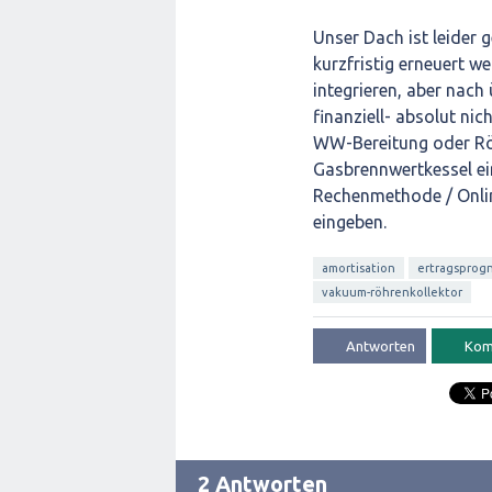
Unser Dach ist leider
kurzfristig erneuert w
integrieren, aber nac
finanziell- absolut ni
WW-Bereitung oder Röh
Gasbrennwertkessel ein
Rechenmethode / Onlin
eingeben.
amortisation
ertragsprog
vakuum-röhrenkollektor
2 Antworten