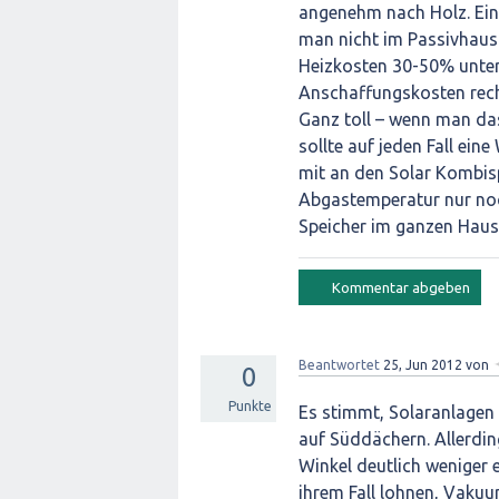
angenehm nach Holz. Ein g
man nicht im Passivhaus
Heizkosten 30-50% unter
Anschaffungskosten rechn
Ganz toll – wenn man das
sollte auf jeden Fall ei
mit an den Solar Kombis
Abgastemperatur nur noc
Speicher im ganzen Haus
Beantwortet
25, Jun 2012
von
0
Punkte
Es stimmt, Solaranlagen 
auf Süddächern. Allerdi
Winkel deutlich weniger 
ihrem Fall lohnen, Vakuu