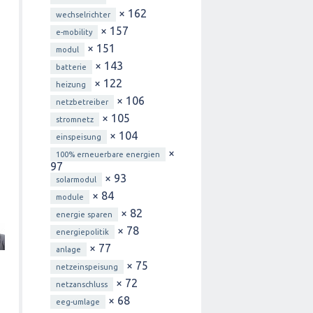
× 162
wechselrichter
× 157
e-mobility
× 151
modul
× 143
batterie
× 122
heizung
× 106
netzbetreiber
× 105
stromnetz
× 104
einspeisung
×
100% erneuerbare energien
97
× 93
solarmodul
× 84
module
× 82
energie sparen
× 78
energiepolitik
× 77
anlage
× 75
netzeinspeisung
× 72
netzanschluss
× 68
eeg-umlage