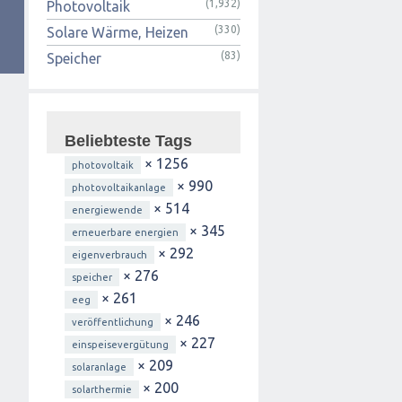
(1,932)
Photovoltaik
(330)
Solare Wärme, Heizen
(83)
Speicher
Beliebteste Tags
× 1256
photovoltaik
× 990
photovoltaikanlage
× 514
energiewende
× 345
erneuerbare energien
× 292
eigenverbrauch
× 276
speicher
× 261
eeg
× 246
veröffentlichung
× 227
einspeisevergütung
× 209
solaranlage
× 200
solarthermie