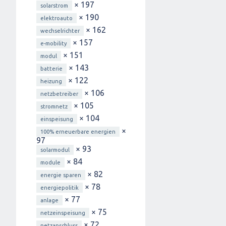
× 197
solarstrom
× 190
elektroauto
× 162
wechselrichter
× 157
e-mobility
× 151
modul
× 143
batterie
× 122
heizung
× 106
netzbetreiber
× 105
stromnetz
× 104
einspeisung
×
100% erneuerbare energien
97
× 93
solarmodul
× 84
module
× 82
energie sparen
× 78
energiepolitik
× 77
anlage
× 75
netzeinspeisung
× 72
netzanschluss