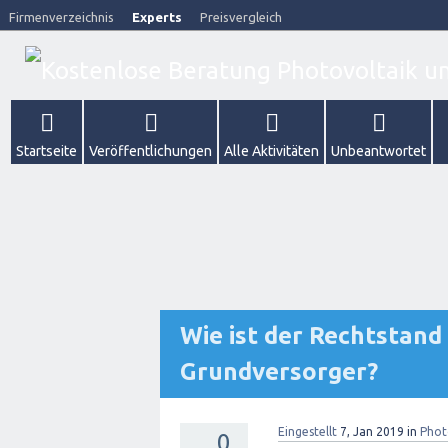
Firmenverzeichnis
Experts
Preisvergleich
Startseite
Veröffentlichungen
Alle Aktivitäten
Unbeantwortet
Wie ist der Rechtstan
Grundversorger?
Eingestellt
7, Jan 2019
in
Phot
0