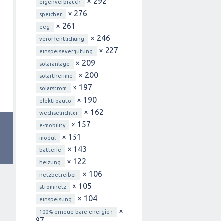
× 292
eigenverbrauch
× 276
speicher
× 261
eeg
× 246
veröffentlichung
× 227
einspeisevergütung
× 209
solaranlage
× 200
solarthermie
× 197
solarstrom
× 190
elektroauto
× 162
wechselrichter
× 157
e-mobility
× 151
modul
× 143
batterie
× 122
heizung
× 106
netzbetreiber
× 105
stromnetz
× 104
einspeisung
×
100% erneuerbare energien
97