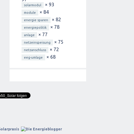
× 93
solarmodul
× 84
module
× 82
energie sparen
× 78
energiepolitik
× 77
anlage
× 75
netzeinspeisung
× 72
netzanschluss
× 68
eeg-umlage