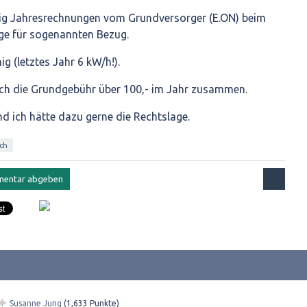
g Jahresrechnungen vom Grundversorger (E.ON) beim
ge für sogenannten Bezug.
nig (letztes Jahr 6 kW/h!).
h die Grundgebühr über 100,- im Jahr zusammen.
und ich hätte dazu gerne die Rechtslage.
ch
✦
Susanne Jung
(
1,633
Punkte)