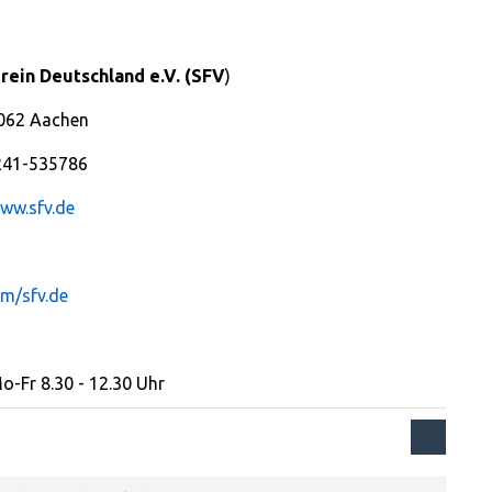
rein Deutschland e.V. (SFV
)
2062 Aachen
0241-535786
www.sfv.de
m/sfv.de
o-Fr 8.30 - 12.30 Uhr