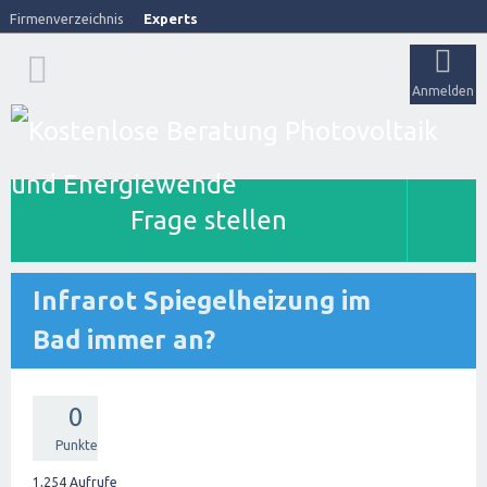
Firmenverzeichnis
Experts
Anmelden
Frage stellen
Infrarot Spiegelheizung im
Bad immer an?
0
Punkte
1,254
Aufrufe