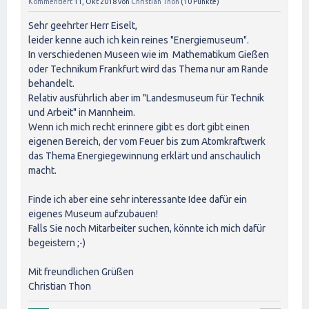
Kommentiert
11, Okt 2018
von
Christian Thon
(
10
Punkte)
Sehr geehrter Herr Eiselt,
leider kenne auch ich kein reines "Energiemuseum".
In verschiedenen Museen wie im Mathematikum Gießen
oder Technikum Frankfurt wird das Thema nur am Rande
behandelt.
Relativ ausführlich aber im "Landesmuseum für Technik
und Arbeit" in Mannheim.
Wenn ich mich recht erinnere gibt es dort gibt einen
eigenen Bereich, der vom Feuer bis zum Atomkraftwerk
das Thema Energiegewinnung erklärt und anschaulich
macht.
Finde ich aber eine sehr interessante Idee dafür ein
eigenes Museum aufzubauen!
Falls Sie noch Mitarbeiter suchen, könnte ich mich dafür
begeistern ;-)
Mit freundlichen Grüßen
Christian Thon