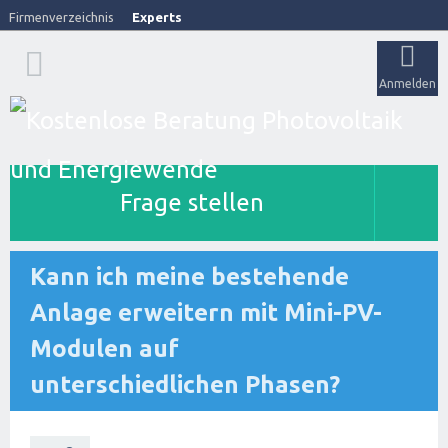
Firmenverzeichnis
Experts
Anmelden
Frage stellen
Kann ich meine bestehende
Anlage erweitern mit Mini-PV-
Modulen auf
unterschiedlichen Phasen?