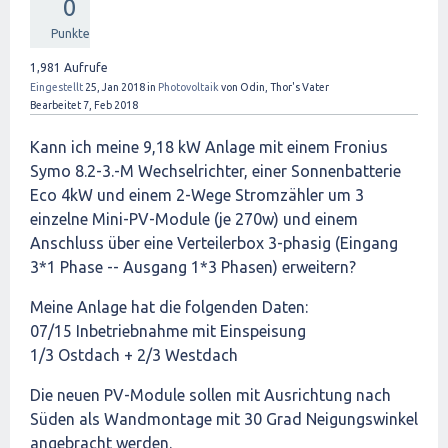
0
Punkte
1,981
Aufrufe
Eingestellt
25, Jan 2018
in
Photovoltaik
von
Odin, Thor's Vater
Bearbeitet
7, Feb 2018
Kann ich meine 9,18 kW Anlage mit einem Fronius
Symo 8.2-3.-M Wechselrichter, einer Sonnenbatterie
Eco 4kW und einem 2-Wege Stromzähler um 3
einzelne Mini-PV-Module (je 270w) und einem
Anschluss über eine Verteilerbox 3-phasig (Eingang
3*1 Phase -- Ausgang 1*3 Phasen) erweitern?
Meine Anlage hat die folgenden Daten:
07/15 Inbetriebnahme mit Einspeisung
1/3 Ostdach + 2/3 Westdach
Die neuen PV-Module sollen mit Ausrichtung nach
Süden als Wandmontage mit 30 Grad Neigungswinkel
angebracht werden.