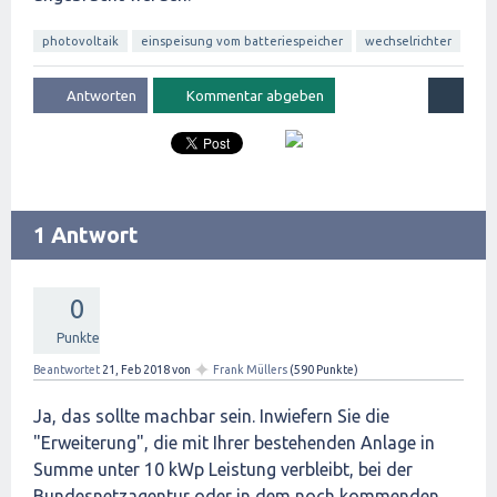
photovoltaik
einspeisung vom batteriespeicher
wechselrichter
1 Antwort
0
Punkte
✦
Beantwortet
21, Feb 2018
von
Frank Müllers
(
590
Punkte)
Ja, das sollte machbar sein. Inwiefern Sie die
"Erweiterung", die mit Ihrer bestehenden Anlage in
Summe unter 10 kWp Leistung verbleibt, bei der
Bundesnetzagentur oder in dem noch kommenden