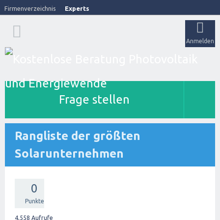
Firmenverzeichnis
Experts
Anmelden
Frage stellen
Rangliste der größten
Solarunternehmen
0
Punkte
4,558
Aufrufe