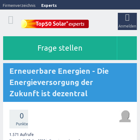
Firmenverzeichnis
Experts
Anmelden
Frage stellen
Erneuerbare Energien - Die
Energieversorgung der
Zukunft ist dezentral
0
Punkte
1.571
Aufrufe