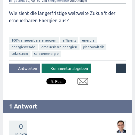
Eingestellt
20, Apr 2012
in
Energiewende
von
Anonym
Wie sieht die längerfristige weltweite Zukunft der
erneuerbaren Energien aus?
100% erneuerbare energien
effizienz
energie
energiewende
erneuerbare energien
photovoltaik
solarstrom
sonnenenergie
1 Antwort
0
Punkte