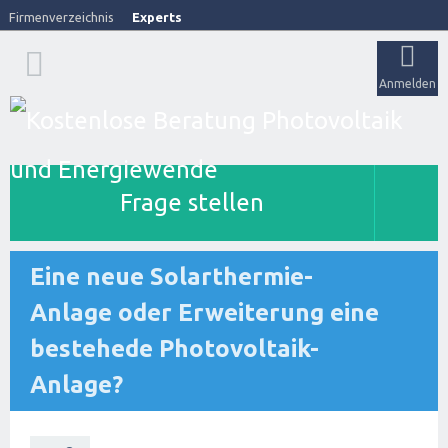
Firmenverzeichnis
Experts
Anmelden
Frage stellen
Eine neue Solarthermie-
Anlage oder Erweiterung eine
bestehede Photovoltaik-
Anlage?