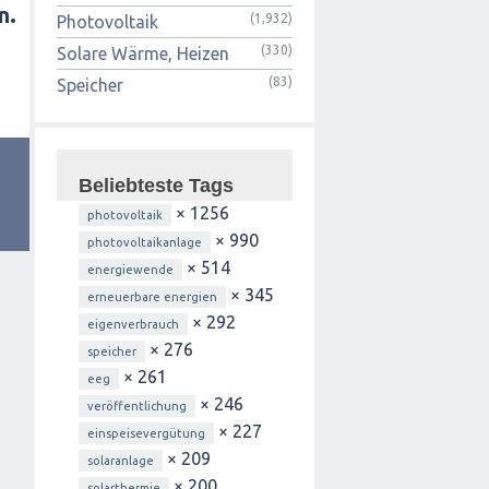
n.
(1,932)
Photovoltaik
(330)
Solare Wärme, Heizen
(83)
Speicher
Beliebteste Tags
× 1256
photovoltaik
× 990
photovoltaikanlage
× 514
energiewende
× 345
erneuerbare energien
× 292
eigenverbrauch
× 276
speicher
× 261
eeg
× 246
veröffentlichung
× 227
einspeisevergütung
× 209
solaranlage
× 200
solarthermie