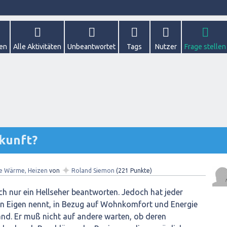
gen
Alle Aktivitäten
Unbeantwortet
Tags
Nutzer
Frage stellen
ukunft?
✦
re Wärme, Heizen
von
Roland Siemon
(
221
Punkte)
ich nur ein Hellseher beantworten. Jedoch hat jeder
ein Eigen nennt, in Bezug auf Wohnkomfort und Energie
Hand. Er muß nicht auf andere warten, ob deren