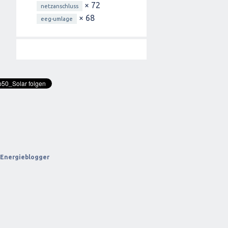
× 72
netzanschluss
× 68
eeg-umlage