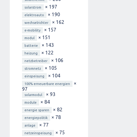
× 197
solarstrom
× 190
elektroauto
× 162
wechselrichter
× 157
e-mobility
× 151
modul
× 143
batterie
× 122
heizung
× 106
netzbetreiber
× 105
stromnetz
× 104
einspeisung
×
100% erneuerbare energien
97
× 93
solarmodul
× 84
module
× 82
energie sparen
× 78
energiepolitik
× 77
anlage
× 75
netzeinspeisung