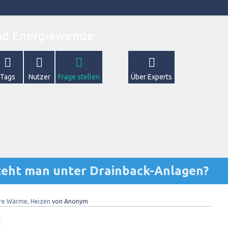
Tags
Nutzer
Frage stellen
Über Experts
teht man unter Drainback-Anlagen?
re Wärme, Heizen
von
Anonym