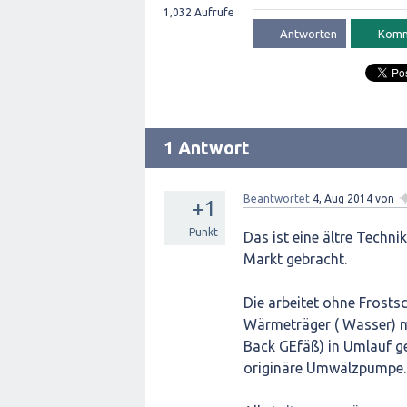
1,032
Aufrufe
1 Antwort
Beantwortet
4, Aug 2014
von
+1
Punkt
Das ist eine ältre Techn
Markt gebracht.
Die arbeitet ohne Frosts
Wärmeträger ( Wasser) m
Back GEfäß) in Umlauf g
originäre Umwälzpumpe.