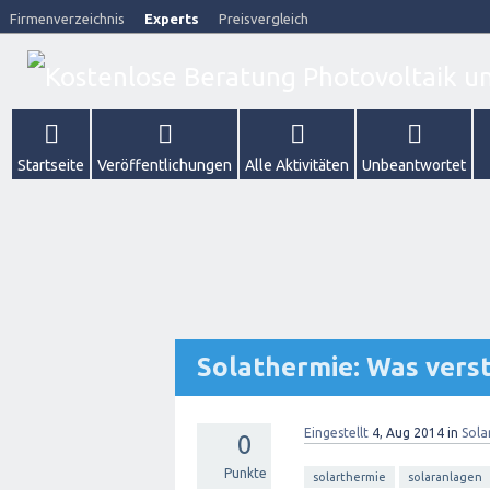
Firmenverzeichnis
Experts
Preisvergleich
Startseite
Veröffentlichungen
Alle Aktivitäten
Unbeantwortet
Solathermie: Was vers
Eingestellt
4, Aug 2014
in
Sola
0
Punkte
solarthermie
solaranlagen