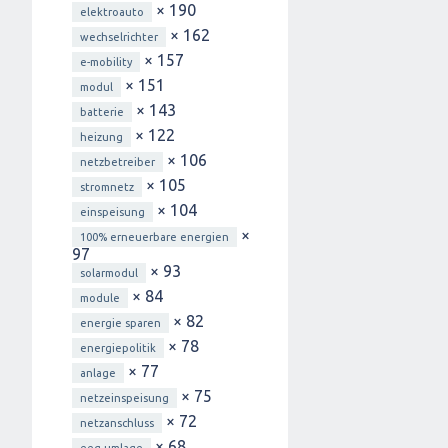
× 190
elektroauto
× 162
wechselrichter
× 157
e-mobility
× 151
modul
× 143
batterie
× 122
heizung
× 106
netzbetreiber
× 105
stromnetz
× 104
einspeisung
×
100% erneuerbare energien
97
× 93
solarmodul
× 84
module
× 82
energie sparen
× 78
energiepolitik
× 77
anlage
× 75
netzeinspeisung
× 72
netzanschluss
× 68
eeg-umlage