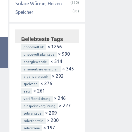
(330)
Solare Wärme, Heizen
(83)
Speicher
Beliebteste Tags
× 1256
photovoltaik
× 990
photovoltaikanlage
× 514
energiewende
× 345
erneuerbare energien
× 292
eigenverbrauch
× 276
speicher
× 261
eeg
× 246
veröffentlichung
× 227
einspeisevergütung
× 209
solaranlage
× 200
solarthermie
× 197
solarstrom