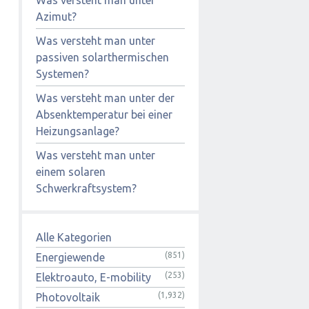
Azimut?
Was versteht man unter
passiven solarthermischen
Systemen?
Was versteht man unter der
Absenktemperatur bei einer
Heizungsanlage?
Was versteht man unter
einem solaren
Schwerkraftsystem?
Alle Kategorien
(851)
Energiewende
(253)
Elektroauto, E-mobility
(1,932)
Photovoltaik