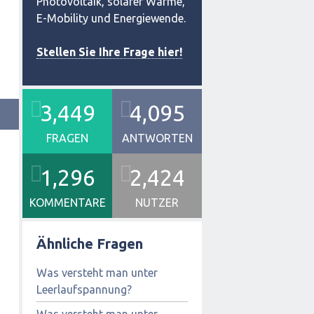
Photovoltaik, solarer Wärme,
E-Mobility und Energiewende.
Stellen Sie Ihre Frage hier!
3,449
4,095
FRAGEN
ANTWORTEN
1,296
2,424
KOMMENTARE
NUTZER
Ähnliche Fragen
Was versteht man unter
Leerlaufspannung?
Was versteht man unter