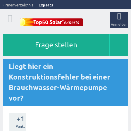
Firmenverzeichnis
Experts
Anmelden
Frage stellen
Liegt hier ein
Konstruktionsfehler bei einer
Brauchwasser-Wärmepumpe
vor?
+1
Punkt