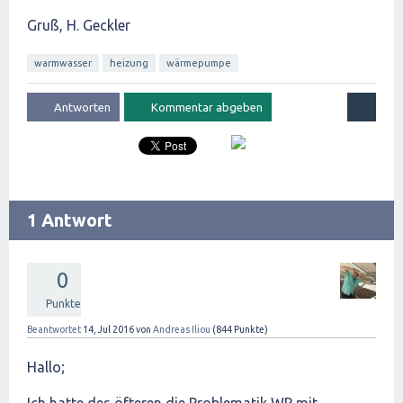
Gruß, H. Geckler
warmwasser
heizung
wärmepumpe
1 Antwort
0
Punkte
Beantwortet
14, Jul 2016
von
Andreas Iliou
(
844
Punkte)
Hallo;