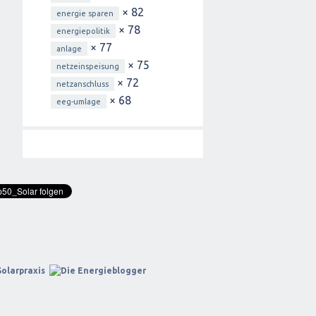
× 82
energie sparen
× 78
energiepolitik
× 77
anlage
× 75
netzeinspeisung
× 72
netzanschluss
× 68
eeg-umlage