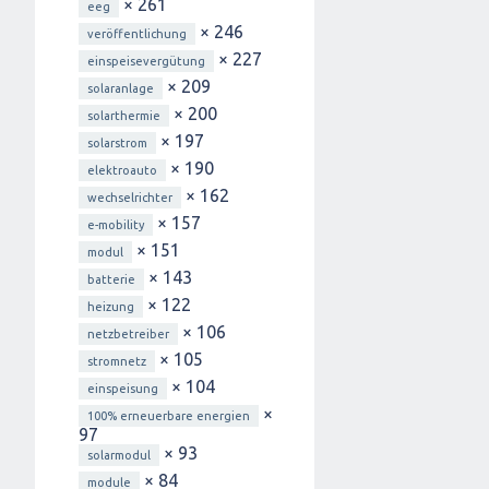
× 261
eeg
× 246
veröffentlichung
× 227
einspeisevergütung
× 209
solaranlage
× 200
solarthermie
× 197
solarstrom
× 190
elektroauto
× 162
wechselrichter
× 157
e-mobility
× 151
modul
× 143
batterie
× 122
heizung
× 106
netzbetreiber
× 105
stromnetz
× 104
einspeisung
×
100% erneuerbare energien
97
× 93
solarmodul
× 84
module