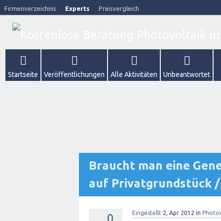
Firmenverzeichnis
Experts
Preisvergleich
Startseite
Veröffentlichungen
Alle Aktivitäten
Unbeantwortet
Braucht man eine Gene
auf Privatgrundstück /
Eingestellt
2, Apr 2012
in
Photov
0