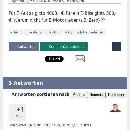
Eingestellt
16, Mai 2016
in
Elektroauto, E-mobility
von
RS
Für E-Autos gibts 4000,- €, für ein E-Bike gibts 500,-
€. Warum nicht für E-Motorräder (z.B. Zero) ??
e-bike
e-mobility
elektrofahrzeug
elektromobilität
3 Antworten
Antworten sortieren nach
Älteste
Neueste
Punktzahl
+1
Punkt
Beantwortet
9, Aug 2016
von
Geckler, Heinz
(
2,530
Punkte)