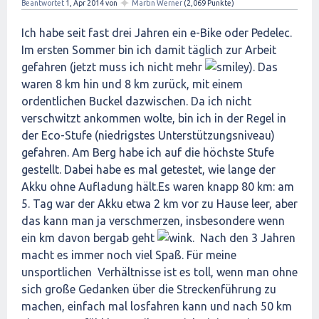
✦
Beantwortet
1, Apr 2014
von
Martin Werner
(
2,069
Punkte)
Ich habe seit fast drei Jahren ein e-Bike oder Pedelec.
Im ersten Sommer bin ich damit täglich zur Arbeit
gefahren (jetzt muss ich nicht mehr
). Das
waren 8 km hin und 8 km zurück, mit einem
ordentlichen Buckel dazwischen. Da ich nicht
verschwitzt ankommen wolte, bin ich in der Regel in
der Eco-Stufe (niedrigstes Unterstützungsniveau)
gefahren. Am Berg habe ich auf die höchste Stufe
gestellt. Dabei habe es mal getestet, wie lange der
Akku ohne Aufladung hält.Es waren knapp 80 km: am
5. Tag war der Akku etwa 2 km vor zu Hause leer, aber
das kann man ja verschmerzen, insbesondere wenn
ein km davon bergab geht
. Nach den 3 Jahren
macht es immer noch viel Spaß. Für meine
unsportlichen Verhältnisse ist es toll, wenn man ohne
sich große Gedanken über die Streckenführung zu
machen, einfach mal losfahren kann und nach 50 km