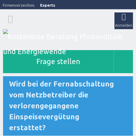
Firmenverzeichnis
Experts
Anmelden
Frage stellen
Wird bei der Fernabschaltung
vom Netzbetreiber die
verlorengegangene
Einspeisevergütung
erstattet?