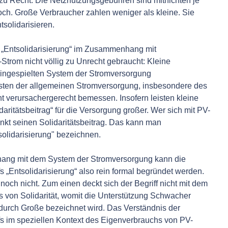
u Recht: Die Netznutzungsgebühren sind mitnichten je
och. Große Verbraucher zahlen weniger als kleine. Sie
tsolidarisieren.
ff „Entsolidarisierung“ im Zusammenhang mit
trom nicht völlig zu Unrecht gebraucht: Kleine
eingespielten System der Stromversorgung
osten der allgemeinen Stromversorgung, insbesondere des
icht verursachergerecht bemessen. Insofern leisten kleine
aritätsbeitrag“ für die Versorgung großer. Wer sich mit PV-
enkt seinen Solidaritätsbeitrag. Das kann man
solidarisierung" bezeichnen.
ng mit dem System der Stromversorgung kann die
 „Entsolidarisierung“ also rein formal begründet werden.
ennoch nicht. Zum einen deckt sich der Begriff nicht mit dem
 von Solidarität, womit die
Unterstützung Schwacher
r durch Große
bezeichnet wird. Das Verständnis der
s im speziellen Kontext des Eigenverbrauchs von PV-