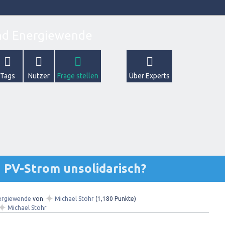
Tags
Nutzer
Frage stellen
Über Experts
 PV-Strom unsolidarisch?
✦
ergiewende
von
Michael Stöhr
(
1,180
Punkte)
✦
Michael Stöhr