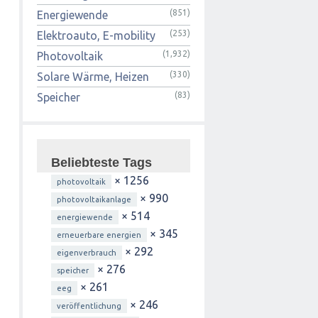
(851)
Energiewende
(253)
Elektroauto, E-mobility
(1,932)
Photovoltaik
(330)
Solare Wärme, Heizen
(83)
Speicher
Beliebteste Tags
× 1256
photovoltaik
× 990
photovoltaikanlage
× 514
energiewende
× 345
erneuerbare energien
× 292
eigenverbrauch
× 276
speicher
× 261
eeg
× 246
veröffentlichung