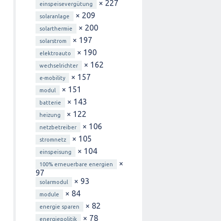
× 227
einspeisevergütung
× 209
solaranlage
× 200
solarthermie
× 197
solarstrom
× 190
elektroauto
× 162
wechselrichter
× 157
e-mobility
× 151
modul
× 143
batterie
× 122
heizung
× 106
netzbetreiber
× 105
stromnetz
× 104
einspeisung
×
100% erneuerbare energien
97
× 93
solarmodul
× 84
module
× 82
energie sparen
× 78
energiepolitik