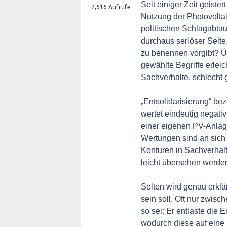
Seit einiger Zeit geister
2,616
Aufrufe
Nutzung der Photovoltai
politischen Schlagabta
durchaus seriöser Seite
zu benennen vorgibt? Ü
gewählte Begriffe erlei
Sachverhalte, schlecht 
„Entsolidarisierung“ be
wertet eindeutig negati
einer eigenen PV-Anlag
Wertungen sind an sich 
Konturen in Sachverhalt
leicht übersehen werden.
Selten wird genau erklä
sein soll. Oft nur zwis
so sei: Er entlaste die
wodurch diese auf eine