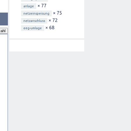
× 77
anlage
× 75
netzeinspeisung
× 72
netzanschluss
× 68
eeg-umlage
ahl