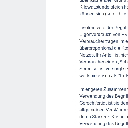
überraschenden Grund z
Kilowattstunde gleich h
können sich gar nicht en
Insofern wird der Begri
Eigenverbrauch von PV-S
Verbraucher tragen im 
überproportional die K
Netzes. Ihr Anteil ist n
Verbraucher einen „Solid
Strom selbst versorgt s
wortspielerisch als "Ent
Im engeren Zusammenha
Verwendung des Begriffs
Gerechtfertigt ist sie d
allgemeinen Verständnis
durch Stärkere, Kleine
Verwendung des Begriff