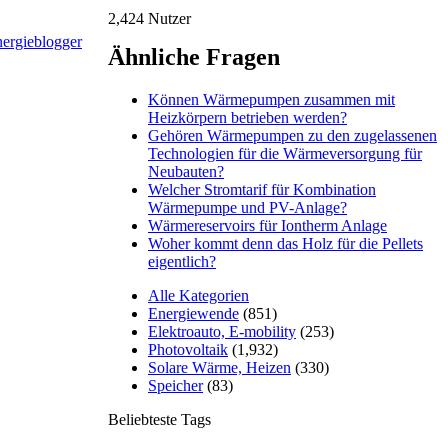
2,424
Nutzer
Ähnliche Fragen
Können Wärmepumpen zusammen mit
Heizkörpern betrieben werden?
Gehören Wärmepumpen zu den zugelassenen
Technologien für die Wärmeversorgung für
Neubauten?
Welcher Stromtarif für Kombination
Wärmepumpe und PV-Anlage?
Wärmereservoirs für Iontherm Anlage
Woher kommt denn das Holz für die Pellets
eigentlich?
Alle Kategorien
Energiewende
(851)
Elektroauto, E-mobility
(253)
Photovoltaik
(1,932)
Solare Wärme, Heizen
(330)
Speicher
(83)
Beliebteste Tags