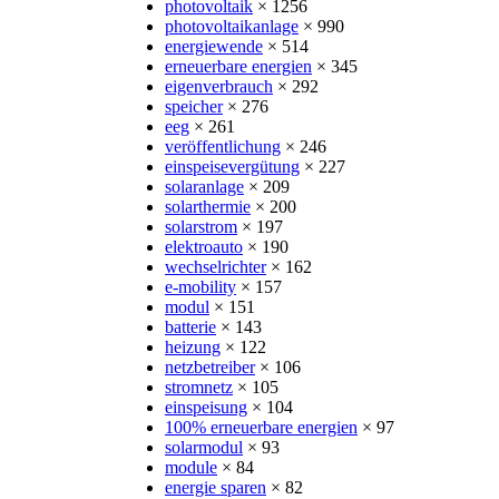
photovoltaik
× 1256
photovoltaikanlage
× 990
energiewende
× 514
erneuerbare energien
× 345
eigenverbrauch
× 292
speicher
× 276
eeg
× 261
veröffentlichung
× 246
einspeisevergütung
× 227
solaranlage
× 209
solarthermie
× 200
solarstrom
× 197
elektroauto
× 190
wechselrichter
× 162
e-mobility
× 157
modul
× 151
batterie
× 143
heizung
× 122
netzbetreiber
× 106
stromnetz
× 105
einspeisung
× 104
100% erneuerbare energien
× 97
solarmodul
× 93
module
× 84
energie sparen
× 82