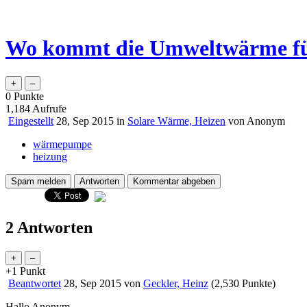
Wo kommt die Umweltwärme f
0
Punkte
1,184
Aufrufe
Eingestellt
28, Sep 2015
in
Solare Wärme, Heizen
von
Anonym
wärmepumpe
heizung
2 Antworten
+1
Punkt
Beantwortet
28, Sep 2015
von
Geckler, Heinz
(
2,530
Punkte)
Hallo Anonym,