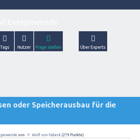
Tags
Nutzer
Frage stellen
Über Experts
en oder Speicherausbau für die
✦
rgiewende
von
Wolf von Fabeck
(
279
Punkte)