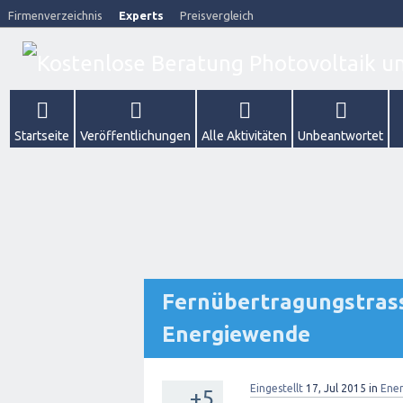
Firmenverzeichnis
Experts
Preisvergleich
Startseite
Veröffentlichungen
Alle Aktivitäten
Unbeantwortet
Fernübertragungstrass
Energiewende
Eingestellt
17, Jul 2015
in
Ene
+5