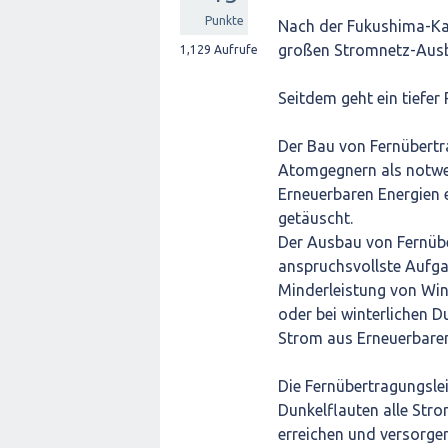
Punkte
Nach der Fukushima-Ka
großen Stromnetz-Aus
1,129
Aufrufe
Seitdem geht ein tiefe
Der Bau von Fernübertr
Atomgegnern als notwe
Erneuerbaren Energien e
getäuscht.
Der Ausbau von Fernübe
anspruchsvollste Aufga
Minderleistung von Wind
oder bei winterlichen D
Strom aus Erneuerbaren
Die Fernübertragungslei
Dunkelflauten alle Str
erreichen und versorge