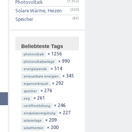
(1,932)
Photovoltaik
(330)
Solare Wärme, Heizen
(83)
Speicher
Beliebteste Tags
× 1256
photovoltaik
× 990
photovoltaikanlage
× 514
energiewende
× 345
erneuerbare energien
× 292
eigenverbrauch
× 276
speicher
× 261
eeg
× 246
veröffentlichung
× 227
einspeisevergütung
× 209
solaranlage
× 200
solarthermie