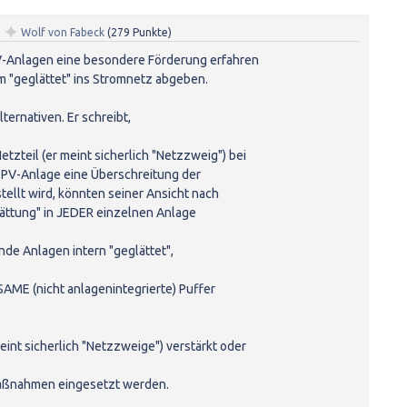
✦
n
Wolf von Fabeck
(
279
Punkte)
PV-Anlagen eine besondere Förderung erfahren
om "geglättet" ins Stromnetz abgeben.
ternativen. Er schreibt,
tzteil (er meint sicherlich "Netzzweig") bei
 PV-Anlage eine Überschreitung der
ellt wird, könnten seiner Ansicht nach
Glättung" in JEDER einzelnen Anlage
e Anlagen intern "geglättet",
AME (nicht anlagenintegrierte) Puffer
eint sicherlich "Netzzweige") verstärkt oder
aßnahmen eingesetzt werden.