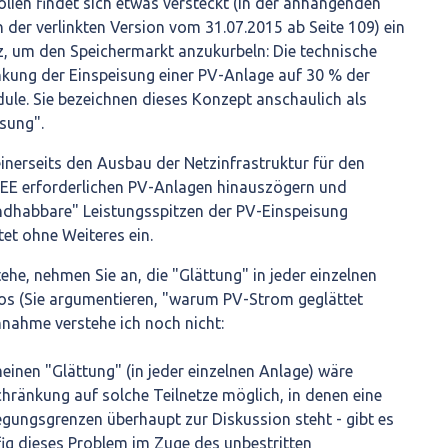
olien findet sich etwas versteckt (in der anhängenden
n der verlinkten Version vom 31.07.2015 ab Seite 109) ein
z, um den Speichermarkt anzukurbeln: Die technische
nkung der Einspeisung einer PV-Anlage auf 30 % der
le. Sie bezeichnen dieses Konzept anschaulich als
sung".
inerseits den Ausbau der Netzinfrastruktur für den
 EE erforderlichen PV-Anlagen hinauszögern und
ndhabbare" Leistungsspitzen der PV-Einspeisung
tet ohne Weiteres ein.
tehe, nehmen Sie an, die "Glättung" in jeder einzelnen
los (Sie argumentieren, "warum PV-Strom geglättet
nahme verstehe ich noch nicht:
meinen "Glättung" (in jeder einzelnen Anlage) wäre
hränkung auf solche Teilnetze möglich, in denen eine
gungsgrenzen überhaupt zur Diskussion steht - gibt es
ig dieses Problem im Zuge des unbestritten