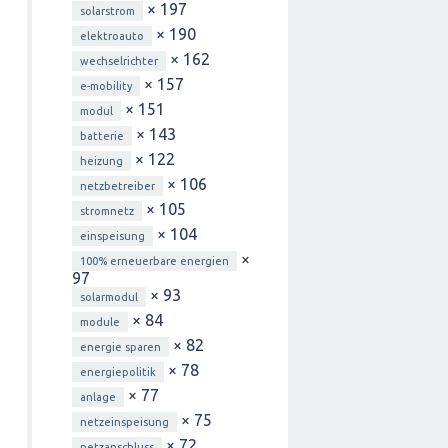
× 197
solarstrom
× 190
elektroauto
× 162
wechselrichter
× 157
e-mobility
× 151
modul
× 143
batterie
× 122
heizung
× 106
netzbetreiber
× 105
stromnetz
× 104
einspeisung
×
100% erneuerbare energien
97
× 93
solarmodul
× 84
module
× 82
energie sparen
× 78
energiepolitik
× 77
anlage
× 75
netzeinspeisung
× 72
netzanschluss