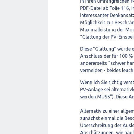
In Ihren umfangreichen F
PDF-Datei ab Folie 116, i
interessanter Denkansat
Möglichkeit zur Beschrä
Maximalleistung der Modu
"Glättung der PV-Einspei
Diese "Glättung" würde e
Anschluss der für 100 %
andererseits "schwer ha
vermeiden - beides leuch
Wenn ich Sie richtig vers
PV-Anlage sei alternativ
werden MUSS"). Diese An
Alternativ zu einer allge
zunächst einmal die Besc
Überschreitung der Ausle
Abschätzungen, wie häuf