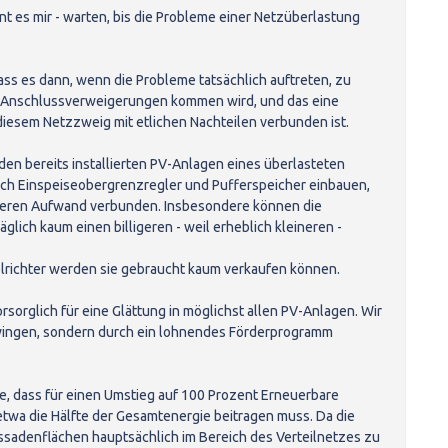
nt es mir - warten, bis die Probleme einer Netzüberlastung
dass es dann, wenn die Probleme tatsächlich auftreten, zu
Anschlussverweigerungen kommen wird, und das eine
 diesem Netzzweig mit etlichen Nachteilen verbunden ist.
 den bereits installierten PV-Anlagen eines überlasteten
h Einspeiseobergrenzregler und Pufferspeicher einbauen,
öheren Aufwand verbunden. Insbesondere können die
glich kaum einen billigeren - weil erheblich kleineren -
lrichter werden sie gebraucht kaum verkaufen können.
rsorglich für eine Glättung in möglichst allen PV-Anlagen. Wir
ingen, sondern durch ein lohnendes Förderprogramm
ge, dass für einen Umstieg auf 100 Prozent Erneuerbare
etwa die Hälfte der Gesamtenergie beitragen muss. Da die
sadenflächen hauptsächlich im Bereich des Verteilnetzes zu