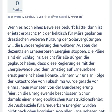
0
Punkte
✦
Beantwortet
24, Feb 2012
von
Wolf von Fabeck
(
279
Punkte)
Wenn es noch eines Beweises bedurft hätte, dann ist
er jetzt erbracht: Mit der hektisch für März geplanten
drastischen weiteren Kürzung der Solarvergütungen
will die Bundesregierung den weiteren Ausbau der
dezentralen Erneuerbaren Energien stoppen. Die Pläne
sind ein Schlag ins Gesicht für alle Bürger, die
geglaubt haben, dass diese Regierung es mit der
Energiewende und dem Umstieg auf Erneuerbare
ernst gemeint haben könnte. Erinnern wir uns: In Folge
der Katastrophe von Fukushima wurde gerade vor
einmal neun Monaten von der Bundesregierung
feierlich die Energiewende beschlossen. Schon
damals einen energiepolitischen Konstruktionsfehler:
Die Ausbauziele für Erneuerbare Energien wurden
nicht nach oben korrigiert. Von allen Erneuerbaren hat