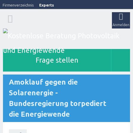
Firmenverzeichnis
Experts
Anmelden
Frage stellen
Amoklauf gegen die
Solarenergie -
Bundesregierung torpediert
die Energiewende