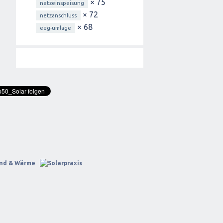
× 75
netzeinspeisung
× 72
netzanschluss
× 68
eeg-umlage