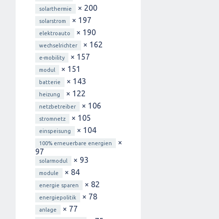
× 200
solarthermie
× 197
solarstrom
× 190
elektroauto
× 162
wechselrichter
× 157
e-mobility
× 151
modul
× 143
batterie
× 122
heizung
× 106
netzbetreiber
× 105
stromnetz
× 104
einspeisung
×
100% erneuerbare energien
97
× 93
solarmodul
× 84
module
× 82
energie sparen
× 78
energiepolitik
× 77
anlage