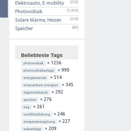
(253)
Elektroauto, E-mobility
(1,932)
Photovoltaik
(330)
Solare Wärme, Heizen
(83)
Speicher
Beliebteste Tags
× 1256
photovoltaik
× 990
photovoltaikanlage
× 514
energiewende
× 345
erneuerbare energien
× 292
eigenverbrauch
× 276
speicher
× 261
eeg
× 246
veröffentlichung
× 227
einspeisevergütung
× 209
solaranlage