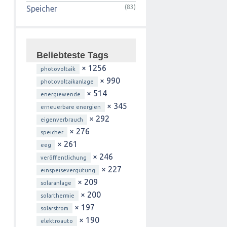
(83)
Speicher
Beliebteste Tags
× 1256
photovoltaik
× 990
photovoltaikanlage
× 514
energiewende
× 345
erneuerbare energien
× 292
eigenverbrauch
× 276
speicher
× 261
eeg
× 246
veröffentlichung
× 227
einspeisevergütung
× 209
solaranlage
× 200
solarthermie
× 197
solarstrom
× 190
elektroauto