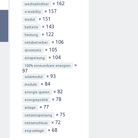
× 162
wechselrichter
× 157
e-mobility
× 151
modul
× 143
batterie
× 122
heizung
× 106
netzbetreiber
× 105
stromnetz
× 104
einspeisung
×
100% erneuerbare energien
97
× 93
solarmodul
× 84
module
× 82
energie sparen
× 78
energiepolitik
× 77
anlage
× 75
netzeinspeisung
× 72
netzanschluss
× 68
eeg-umlage