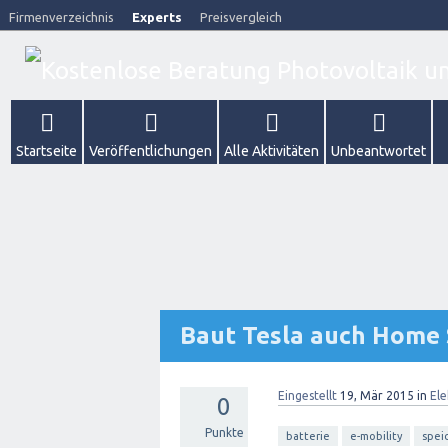
Firmenverzeichnis
Experts
Preisvergleich
Startseite
Veröffentlichungen
Alle Aktivitäten
Unbeantwortet
Baut Tesla auch Home 
Eingestellt
19, Mär 2015
in
Ele
0
Punkte
batterie
e-mobility
spei