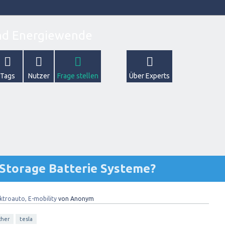
Tags
Nutzer
Frage stellen
Über Experts
Storage Batterie Systeme?
ktroauto, E-mobility
von
Anonym
cher
tesla