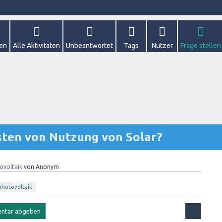
gen
Alle Aktivitäten
Unbeantwortet
Tags
Nutzer
Frage stellen
sten von Nutzung von Solar?
ovoltaik
von
Anonym
photovoltaik