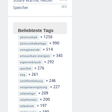
Solare Wärme, Heizen
(83)
Speicher
Beliebteste Tags
× 1256
photovoltaik
× 990
photovoltaikanlage
× 514
energiewende
× 345
erneuerbare energien
× 292
eigenverbrauch
× 276
speicher
× 261
eeg
× 246
veröffentlichung
× 227
einspeisevergütung
× 209
solaranlage
× 200
solarthermie
× 197
solarstrom
× 190