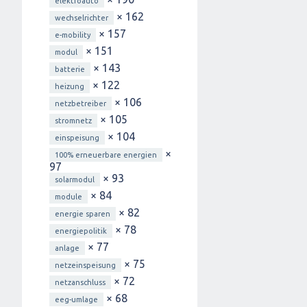
elektroauto
× 162
wechselrichter
× 157
e-mobility
× 151
modul
× 143
batterie
× 122
heizung
× 106
netzbetreiber
× 105
stromnetz
× 104
einspeisung
×
100% erneuerbare energien
97
× 93
solarmodul
× 84
module
× 82
energie sparen
× 78
energiepolitik
× 77
anlage
× 75
netzeinspeisung
× 72
netzanschluss
× 68
eeg-umlage