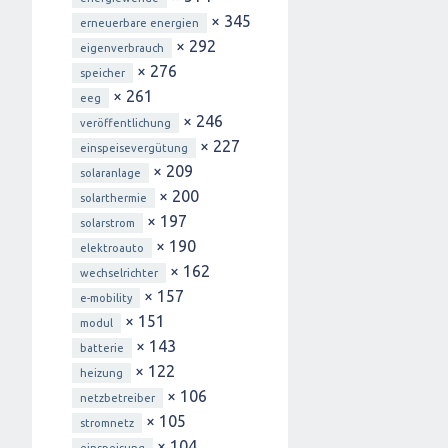
× 345
erneuerbare energien
× 292
eigenverbrauch
× 276
speicher
× 261
eeg
× 246
veröffentlichung
× 227
einspeisevergütung
× 209
solaranlage
× 200
solarthermie
× 197
solarstrom
× 190
elektroauto
× 162
wechselrichter
× 157
e-mobility
× 151
modul
× 143
batterie
× 122
heizung
× 106
netzbetreiber
× 105
stromnetz
× 104