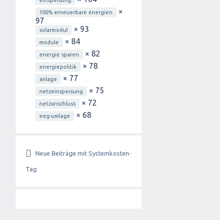
einspeisung
×
100% erneuerbare energien
97
× 93
solarmodul
× 84
module
× 82
energie sparen
× 78
energiepolitik
× 77
anlage
× 75
netzeinspeisung
× 72
netzanschluss
× 68
eeg-umlage
Neue Beiträge mit Systemkosten-
Tag