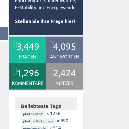
Photovoltaik, solarer Wärme,
E-Mobility und Energiewende.
Stellen Sie Ihre Frage hier!
3,449
4,095
FRAGEN
ANTWORTEN
1,296
2,424
KOMMENTARE
NUTZER
Beliebteste Tags
× 1256
photovoltaik
× 990
photovoltaikanlage
× 514
energiewende