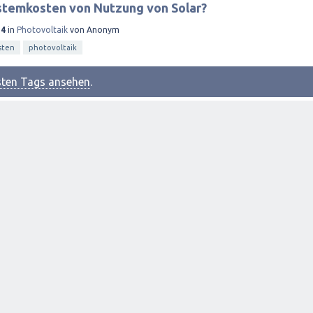
stemkosten von Nutzung von Solar?
14
in
Photovoltaik
von
Anonym
sten
photovoltaik
esten Tags ansehen
.