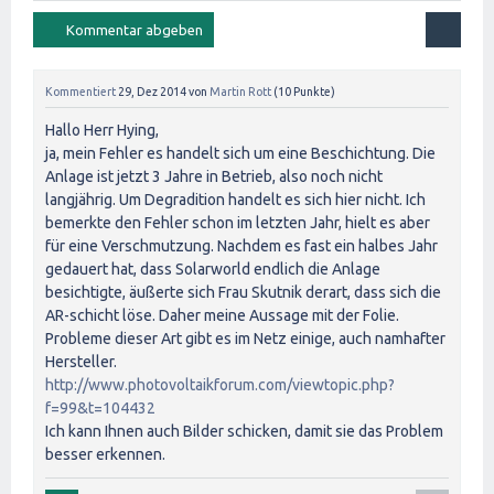
Kommentiert
29, Dez 2014
von
Martin Rott
(
10
Punkte)
Hallo Herr Hying,
ja, mein Fehler es handelt sich um eine Beschichtung. Die
Anlage ist jetzt 3 Jahre in Betrieb, also noch nicht
langjährig. Um Degradition handelt es sich hier nicht. Ich
bemerkte den Fehler schon im letzten Jahr, hielt es aber
für eine Verschmutzung. Nachdem es fast ein halbes Jahr
gedauert hat, dass Solarworld endlich die Anlage
besichtigte, äußerte sich Frau Skutnik derart, dass sich die
AR-schicht löse. Daher meine Aussage mit der Folie.
Probleme dieser Art gibt es im Netz einige, auch namhafter
Hersteller.
http://www.photovoltaikforum.com/viewtopic.php?
f=99&t=104432
Ich kann Ihnen auch Bilder schicken, damit sie das Problem
besser erkennen.