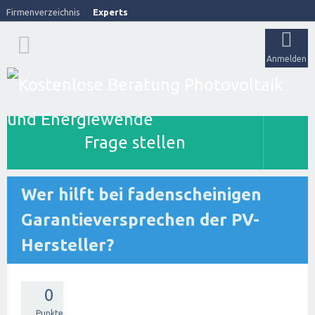
Firmenverzeichnis
Experts
Anmelden
Frage stellen
Wer hilft bei fadenscheinigen
Garantieversprechen der PV-
Hersteller?
0
Punkte