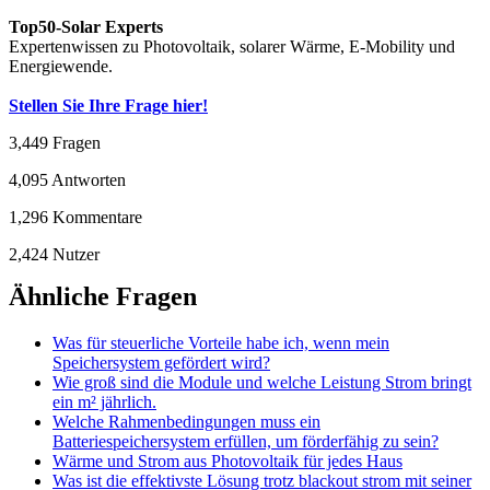
Top50-Solar Experts
Expertenwissen zu Photovoltaik, solarer Wärme, E-Mobility und
Energiewende.
Stellen Sie Ihre Frage hier!
3,449
Fragen
4,095
Antworten
1,296
Kommentare
2,424
Nutzer
Ähnliche Fragen
Was für steuerliche Vorteile habe ich, wenn mein
Speichersystem gefördert wird?
Wie groß sind die Module und welche Leistung Strom bringt
ein m² jährlich.
Welche Rahmenbedingungen muss ein
Batteriespeichersystem erfüllen, um förderfähig zu sein?
Wärme und Strom aus Photovoltaik für jedes Haus
Was ist die effektivste Lösung trotz blackout strom mit seiner