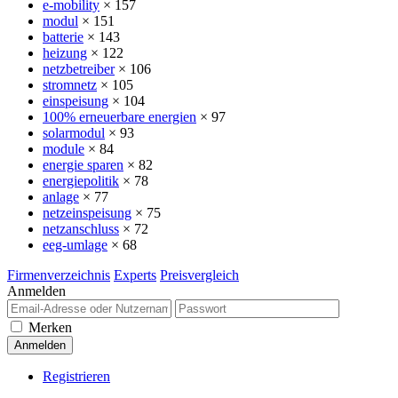
e-mobility
× 157
modul
× 151
batterie
× 143
heizung
× 122
netzbetreiber
× 106
stromnetz
× 105
einspeisung
× 104
100% erneuerbare energien
× 97
solarmodul
× 93
module
× 84
energie sparen
× 82
energiepolitik
× 78
anlage
× 77
netzeinspeisung
× 75
netzanschluss
× 72
eeg-umlage
× 68
Firmenverzeichnis
Experts
Preisvergleich
Anmelden
Merken
Registrieren