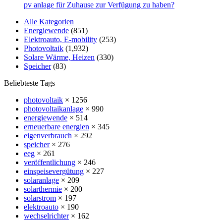
pv anlage für Zuhause zur Verfügung zu haben?
Alle Kategorien
Energiewende
(851)
Elektroauto, E-mobility
(253)
Photovoltaik
(1,932)
Solare Wärme, Heizen
(330)
Speicher
(83)
Beliebteste Tags
photovoltaik
× 1256
photovoltaikanlage
× 990
energiewende
× 514
erneuerbare energien
× 345
eigenverbrauch
× 292
speicher
× 276
eeg
× 261
veröffentlichung
× 246
einspeisevergütung
× 227
solaranlage
× 209
solarthermie
× 200
solarstrom
× 197
elektroauto
× 190
wechselrichter
× 162