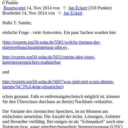
0
Punkte
✦
Beantwortet
14, Nov 2014
von
Jan Eckert
(
318
Punkte)
✦
Bearbeitet
14, Nov 2014
von
Jan Eckert
Hallo T. Sander,
einfache Frage - viele Antworten. Ein paar Sachen wurden hier
(
http://experts.top50-solar.de/5581/welche-formen-der-
eigenverbrauchsoptimierung-gibt-es
,
http://experts.top50-solar.de/5651/meine-idee-eines-
lageenergiespeichers-realisierbar
und
http://experts.top50-solar.de/5667/was-sind-und-wozu-dienen-
latentw%C3%A4rme-eisspeicher
)
schon genannt. Falls es entfernungstechnisch möglich ist, können
Sie den Überschuss durchaus an ihre(n) Nachbarn verkaufen.
Die Variante des chemischen Speichers, ist im Moment am
einfachsten umsetzbar. Die Anzahl der techn. Lösungen, Anbieter
und Hersteller vielfältig. Bei einigen ist als "Schmankerl" noch eine
Notstrom bzw. sogar unterbrechungsfreie Stromversorgung (USV)