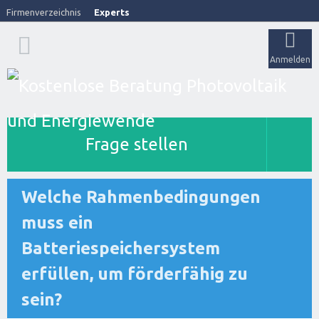
Firmenverzeichnis
Experts
Anmelden
Frage stellen
Welche Rahmenbedingungen
muss ein
Batteriespeichersystem
erfüllen, um förderfähig zu
sein?