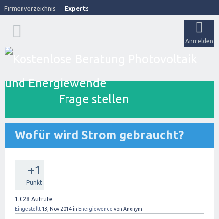
Firmenverzeichnis
Experts
Anmelden
Frage stellen
Wofür wird Strom gebraucht?
+1
Punkt
1.028
Aufrufe
Eingestellt
13, Nov 2014
in
Energiewende
von
Anonym