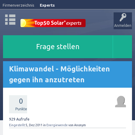
Firmenverzeichnis
Experts
Anmelden
Frage stellen
Klimawandel - Möglichkeiten
gegen ihn anzutreten
0
Punkte
929
Aufrufe
Eingestellt
5, Dez 2011
in
Energiewende
von
Anonym