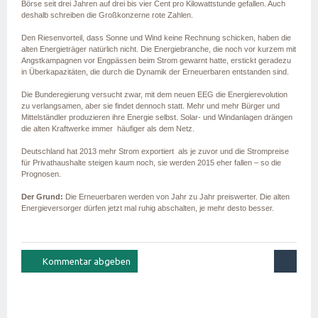
Börse seit drei Jahren auf drei bis vier Cent pro Kilowattstunde gefallen. Auch
deshalb schreiben die Großkonzerne rote Zahlen.
Den Riesenvorteil, dass Sonne und Wind keine Rechnung schicken, haben die
alten Energieträger natürlich nicht. Die Energiebranche, die noch vor kurzem mit
Angstkampagnen vor Engpässen beim Strom gewarnt hatte, erstickt geradezu
in Überkapazitäten, die durch die Dynamik der Erneuerbaren entstanden sind.
Die Bunderegierung versucht zwar, mit dem neuen EEG die Energierevolution
zu verlangsamen, aber sie findet dennoch statt. Mehr und mehr Bürger und
Mittelständler produzieren ihre Energie selbst. Solar- und Windanlagen drängen
die alten Kraftwerke immer häufiger als dem Netz.
Deutschland hat 2013 mehr Strom exportiert als je zuvor und die Strompreise
für Privathaushalte steigen kaum noch, sie werden 2015 eher fallen – so die
Prognosen.
Der Grund:
Die Erneuerbaren werden von Jahr zu Jahr preiswerter. Die alten
Energieversorger dürfen jetzt mal ruhig abschalten, je mehr desto besser.