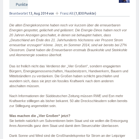
Punkte
✦
Beantwortet
13, Aug 2014
von
Franz Alt
(
1,830
Punkte)
Die alten Energiekonzerne haben noch vor kurzem über die erneuerbaren
Energien gespottet, gelächelt und gelästert. Die Energie-Dinos haben noch vor
20 Jahren Anzeigen geschaltet, in denen sie behauptet haben, dass
„Deutschland am Ende des 21. Jahrhunderts höchstens vier Prozent Strom
erneuerbar erzeugen“ könne. Jetzt, im Sommer 2014, sind wir bereits bei 27%
Ökostrom. Damit haben die Erneuerbaren erstmals Braunkohle und Steinkohle
und Atomenergie sowieso überholt.
Das ist freilich nicht das Verdienst der „Vier Großen“, sondern engagierten
Bürgern, Energiegenossenschaften, Hausbesitzern, Handwerkern, Bauern und
Mittelständlern zu verdanken. Die Großen haben schlicht geschlafen und
wundern sich, dass sie jetzt ein fossiles Kraftwerk nach dem anderen
abschalten müssen.
Nach Informationen der Süddeutschen Zeitung müssen RWE und Eon mehr
Kraftwerke stilllegen als bisher bekannt. 50 alte Dreckschleudern sollen bereits
zur Stilllegung angemeldet sein.
Was machen die „Vier Großen“ jetzt?
Sie betteln natürlich um Subventionen beim Staat und sie wollen die Entsorgung
ihres Atommülls ganz dem Staat und damit dem Steuerzahler überlassen.
Dank Sonne und Wind sind die Großhandelspreise für Strom an der Leipziger