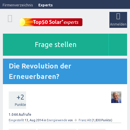
Firmenverzeichnis
Experts
Anmelden
Frage stellen
Die Revolution der
Erneuerbaren?
+2
Punkte
1.044
Aufrufe
✦
Eingestellt
13, Aug 2014
in
Energiewende
von
Franz Alt
(
1,830
Punkte)