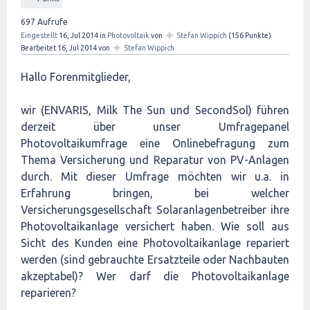
697
Aufrufe
✦
Eingestellt
16, Jul 2014
in
Photovoltaik
von
Stefan Wippich
(
156
Punkte)
✦
Bearbeitet
16, Jul 2014
von
Stefan Wippich
Hallo Forenmitglieder,
wir (ENVARIS, Milk The Sun und SecondSol) führen
derzeit über unser Umfragepanel
Photovoltaikumfrage eine Onlinebefragung zum
Thema Versicherung und Reparatur von PV-Anlagen
durch. Mit dieser Umfrage möchten wir u.a. in
Erfahrung bringen, bei welcher
Versicherungsgesellschaft Solaranlagenbetreiber ihre
Photovoltaikanlage versichert haben. Wie soll aus
Sicht des Kunden eine Photovoltaikanlage repariert
werden (sind gebrauchte Ersatzteile oder Nachbauten
akzeptabel)? Wer darf die Photovoltaikanlage
reparieren?