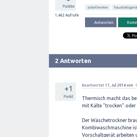
Punkte
solarthermie
haushaltsger
1,462
Aufrufe
2 Antworten
Beantwortet
17, Jul 2014
von
+1
Punkt
Thermisch macht das bei
mit Kälte "trocken" oder
Der Wäschetrockner brau
Kombiwaschmaschine ist
Vorschaltgerät arbeiten