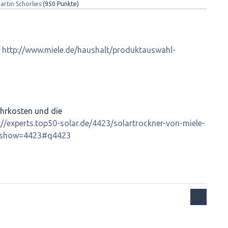
artin Schorlies
(
950
Punkte)
:
http://www.miele.de/haushalt/produktauswahl-
ehrkosten und die
://experts.top50-solar.de/4423/solartrockner-von-miele-
r?show=4423#q4423