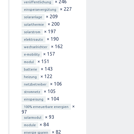
× 246
veröffentlichung
× 227
einspeisevergütung
× 209
solaranlage
× 200
solarthermie
× 197
solarstrom
× 190
elektroauto
× 162
wechselrichter
× 157
e-mobility
× 151
modul
× 143
batterie
× 122
heizung
× 106
netzbetreiber
× 105
stromnetz
× 104
einspeisung
×
100% erneuerbare energien
97
× 93
solarmodul
× 84
module
× 82
energie sparen