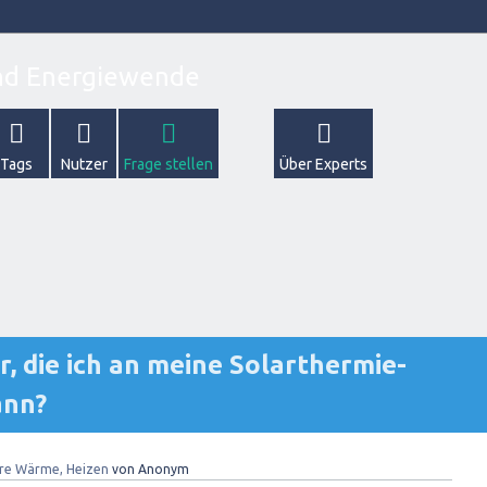
Tags
Nutzer
Frage stellen
Über Experts
, die ich an meine Solarthermie-
ann?
re Wärme, Heizen
von
Anonym