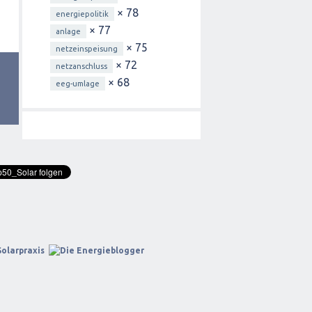
× 78
energiepolitik
× 77
anlage
× 75
netzeinspeisung
× 72
netzanschluss
× 68
eeg-umlage