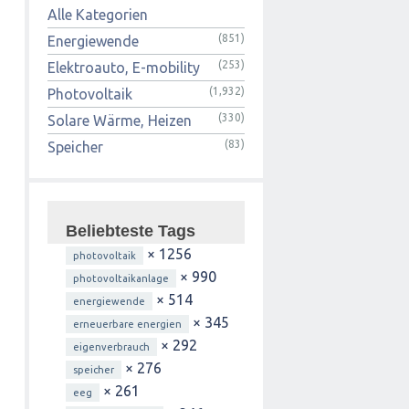
Alle Kategorien
(851)
Energiewende
(253)
Elektroauto, E-mobility
(1,932)
Photovoltaik
(330)
Solare Wärme, Heizen
(83)
Speicher
Beliebteste Tags
× 1256
photovoltaik
× 990
photovoltaikanlage
× 514
energiewende
× 345
erneuerbare energien
× 292
eigenverbrauch
× 276
speicher
× 261
eeg