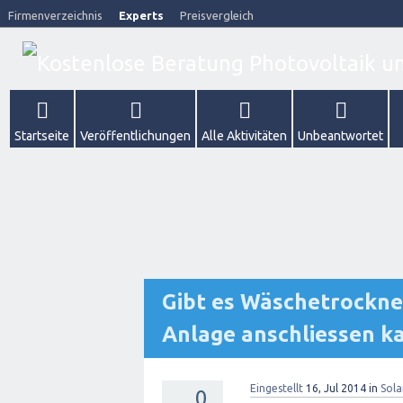
Firmenverzeichnis
Experts
Preisvergleich
Startseite
Veröffentlichungen
Alle Aktivitäten
Unbeantwortet
Gibt es Wäschetrockner
Anlage anschliessen k
Eingestellt
16, Jul 2014
in
Sola
0