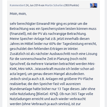
Kommentiert
24, Jun 2014
von
Martin Schorlies
(
950
Punkte)
Moin, moin,
sehr berechtigter Einwand! Mir ging es primär um die
Betrachtung was ein Speichersystem leisten können muss
(finanziell), mit der PV als nachrangige Betrachtung.
Meine Speicher-Anlage hat z.B. jetzt innerhalb diesen
Jahres im Mittel leider nur 60% der Tagesleistung erreicht,
geschuldet den fehlenden Erträgen im Winter.
Zusätzlich ist als nächster Ausbauschritt noch eine Lösung
für die sonnenschwache Zeit in Planung (noch nicht
Spruchreif, da mehrere Varianten betrachtet werden Mini-
KWK, Mini-WKA ...Wasserkraft musste ich leider schon ad-
acta legen), um genau diesen Mangel abzudecken.
Jedoch sind ja auch z.B. Anlagen mit größerer PV-Fläche
realisierbar, die den Speicher fast voll ausreizen
(Kundenanlage hatte bisher nur 13 Tage dieses Jahr ohne
volle Nutzladung [BleiGel: 43%]). Ob nun 365 Tage volle
Nutzladungen erreicht und auch wieder verbraucht
werden (ohne Verbrauch ja auch sinnlos), ist zur