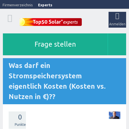
Firmenverzeichnis
Experts
Anmelden
Frage stellen
Was darf ein
Stromspeichersystem
eigentlich Kosten (Kosten vs.
Nutzen in €)??
0
Punkte