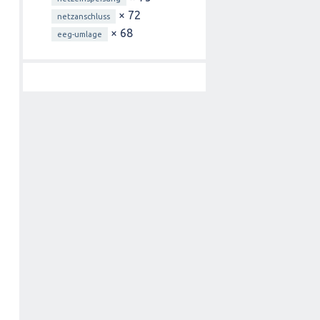
× 72
netzanschluss
× 68
eeg-umlage