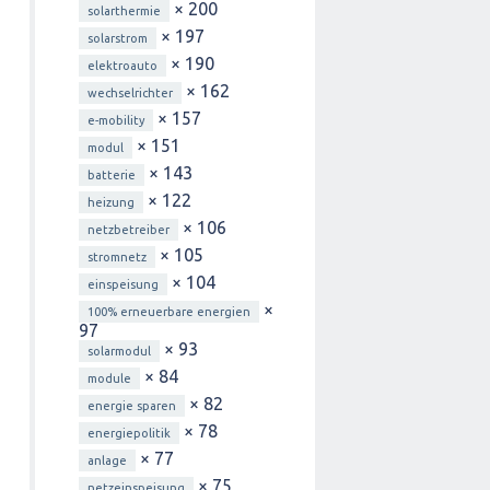
× 200
solarthermie
× 197
solarstrom
× 190
elektroauto
× 162
wechselrichter
× 157
e-mobility
× 151
modul
× 143
batterie
× 122
heizung
× 106
netzbetreiber
× 105
stromnetz
× 104
einspeisung
×
100% erneuerbare energien
97
× 93
solarmodul
× 84
module
× 82
energie sparen
× 78
energiepolitik
× 77
anlage
× 75
netzeinspeisung