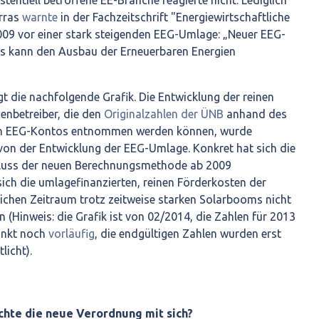
xistentiell betroffene EE-Branche reagierte nicht. Lediglich
arras
warnte
in der Fachzeitschrift "Energiewirtschaftliche
009 vor einer stark steigenden EEG-Umlage: „Neuer EEG-
 kann den Ausbau der Erneuerbaren Energien
igt die nachfolgende Grafik. Die Entwicklung der reinen
enbetreiber, die den
Originalzahlen der ÜNB
anhand des
ten EEG-Kontos entnommen werden können, wurde
 von der Entwicklung der EEG-Umlage. Konkret hat sich die
luss der neuen Berechnungsmethode ab 2009
ich die umlagefinanzierten, reinen Förderkosten der
eichen Zeitraum trotz zeitweise starken Solarbooms nicht
 (Hinweis: die Grafik ist von 02/2014, die Zahlen für 2013
unkt noch
vorläufig
, die endgültigen Zahlen wurden erst
licht).
hte die neue Verordnung mit sich?