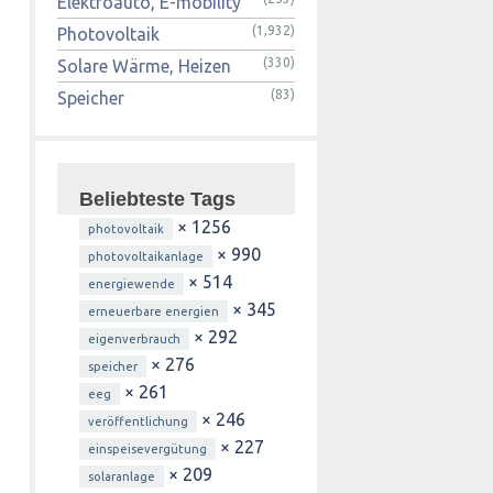
Elektroauto, E-mobility
(1,932)
Photovoltaik
(330)
Solare Wärme, Heizen
(83)
Speicher
Beliebteste Tags
× 1256
photovoltaik
× 990
photovoltaikanlage
× 514
energiewende
× 345
erneuerbare energien
× 292
eigenverbrauch
× 276
speicher
× 261
eeg
× 246
veröffentlichung
× 227
einspeisevergütung
× 209
solaranlage