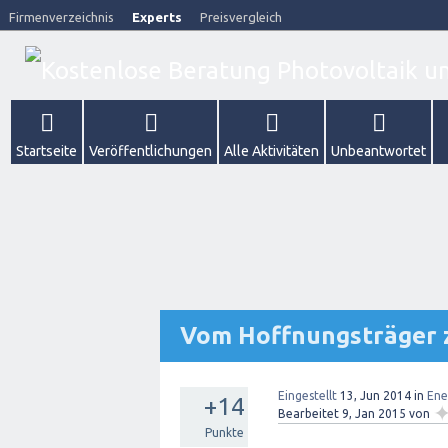
Firmenverzeichnis
Experts
Preisvergleich
Startseite
Veröffentlichungen
Alle Aktivitäten
Unbeantwortet
Vom Hoffnungsträger
Eingestellt
13, Jun 2014
in
Ene
+14
Bearbeitet
9, Jan 2015
von
Punkte