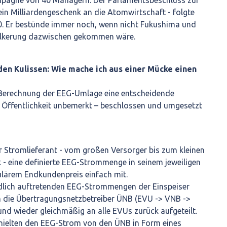
agne von 40 Managern. Der Parlamentsbeschluss zur
ein Milliardengeschenk an die Atomwirtschaft - folgte
0. Er bestünde immer noch, wenn nicht Fukushima und
ölkerung dazwischen gekommen wäre.
en Kulissen: Wie mache ich aus einer Mücke einen
r Berechnung der EEG-Umlage eine entscheidende
r Öffentlichkeit unbemerkt – beschlossen und umgesetzt
r Stromlieferant - vom großen Versorger bis zum kleinen
 eine definierte EEG-Strommenge in seinem jeweiligen
ulärem Endkundenpreis einfach mit.
edlich auftretenden EEG-Strommengen der Einspeiser
 die Übertragungsnetzbetreiber ÜNB (EVU -> VNB ->
nd wieder gleichmäßig an alle EVUs zurück aufgeteilt.
rhielten den EEG-Strom von den ÜNB in Form eines