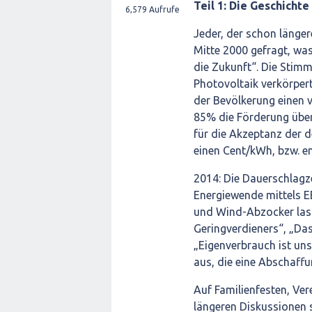
Teil 1: Die Geschichte
6,579
Aufrufe
Jeder, der schon länger
Mitte 2000 gefragt, wa
die Zukunft“. Die Stim
Photovoltaik verkörper
der Bevölkerung einen 
85% die Förderung über
für die Akzeptanz der d
einen Cent/kWh, bzw. e
2014: Die Dauerschlagze
Energiewende mittels E
und Wind-Abzocker lass
Geringverdieners“, „D
„Eigenverbrauch ist unso
aus, die eine Abschaff
Auf Familienfesten, Ve
längeren Diskussionen s