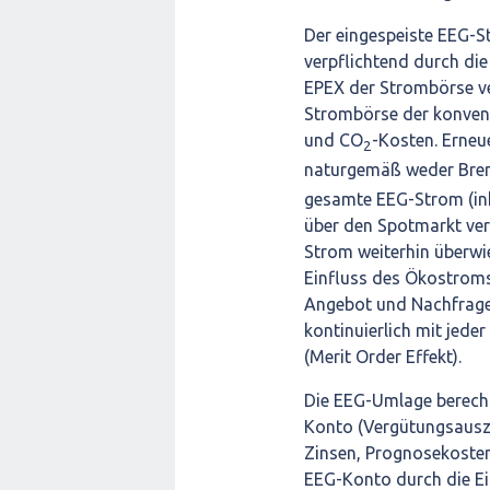
Der eingespeiste EEG-S
verpflichtend durch di
EPEX der Strombörse ve
Strombörse der konventi
und CO
-Kosten. Erneu
2
naturgemäß weder Bren
gesamte EEG-Strom (ink
über den Spotmarkt ver
Strom weiterhin überwi
Einfluss des Ökostroms 
Angebot und Nachfrage)
kontinuierlich mit jede
(Merit Order Effekt).
Die EEG-Umlage berechn
Konto (Vergütungsausz
Zinsen, Prognosekosten
EEG-Konto durch die E