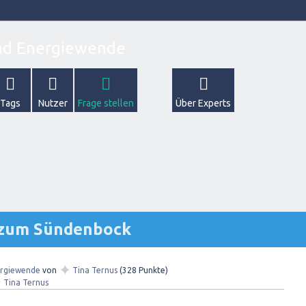
Tags
Nutzer
Frage stellen
Über Experts
 zum Sündenbock
✦
rgiewende
von
Tina Ternus
(
328
Punkte)
✦
Tina Ternus