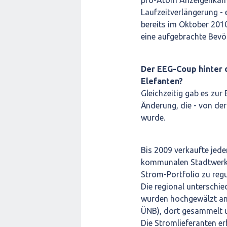
pro-Atom Anzeigenkamp
Laufzeitverlängerung - 
bereits im Oktober 201
eine aufgebrachte Bev
Der EEG-Coup hinter d
Elefanten?
Gleichzeitig gab es zu
Änderung, die - von de
wurde.
Bis 2009 verkaufte jede
kommunalen Stadtwerk -
Strom-Portfolio zu reg
Die regional unterschi
wurden hochgewälzt an
ÜNB), dort gesammelt u
Die Stromlieferanten e