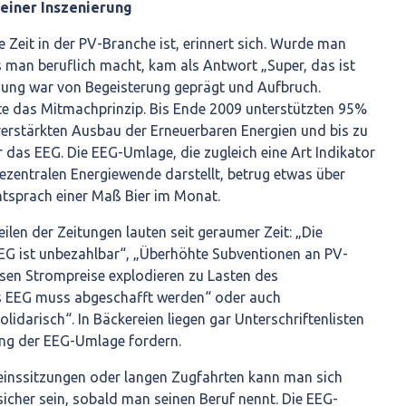
 einer Inszenierung
e Zeit in der PV-Branche ist, erinnert sich. Wurde man
s man beruflich macht, kam als Antwort „Super, das ist
mung war von Begeisterung geprägt und Aufbruch.
te das Mitmachprinzip. Bis Ende 2009 unterstützten 95%
verstärkten Ausbau der Erneuerbaren Energien und bis zu
 das EEG. Die EEG-Umlage, die zugleich eine Art Indikator
ezentralen Energiewende darstellt, betrug etwas über
ntsprach einer Maß Bier im Monat.
ilen der Zeitungen lauten seit geraumer Zeit: „Die
EG ist unbezahlbar“, „Überhöhte Subventionen an PV-
en Strompreise explodieren zu Lasten des
as EEG muss abgeschafft werden“ oder auch
lidarisch“. In Bäckereien liegen gar Unterschriftenlisten
ung der EEG-Umlage fordern.
reinssitzungen oder langen Zugfahrten kann man sich
icher sein, sobald man seinen Beruf nennt. Die EEG-