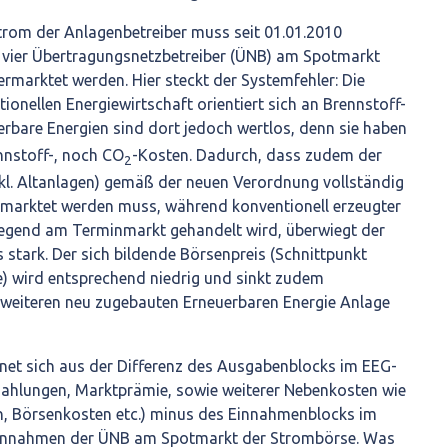
trom der Anlagenbetreiber muss seit 01.01.2010
e vier Übertragungsnetzbetreiber (ÜNB) am Spotmarkt
rmarktet werden. Hier steckt der Systemfehler: Die
onellen Energiewirtschaft orientiert sich an Brennstoff-
erbare Energien sind dort jedoch wertlos, denn sie haben
nstoff-, noch CO
-Kosten. Dadurch, dass zudem der
2
l. Altanlagen) gemäß der neuen Verordnung vollständig
marktet werden muss, während konventionell erzeugter
egend am Terminmarkt gehandelt wird, überwiegt der
stark. Der sich bildende Börsenpreis (Schnittpunkt
 wird entsprechend niedrig und sinkt zudem
r weiteren neu zugebauten Erneuerbaren Energie Anlage
et sich aus der Differenz des Ausgabenblocks im EEG-
ahlungen, Marktprämie, sowie weiterer Nebenkosten wie
, Börsenkosten etc.) minus des Einnahmenblocks im
innahmen der ÜNB am Spotmarkt der Strombörse. Was