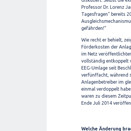
diskutiert. Selbst die e
Professor Dr. Lorenz J
Tagesfragen" bereits 2
Ausgleichsmechanismus
gefährden!“
Wie recht er behielt, ze
Förderkosten der Anlag
im Netz veröffentlich
vollständig entkoppelt
EEG-Umlage seit Besch
verfünffacht, während s
Anlagenbetreiber im gl
einmal verdoppelt haben
waren zu diesem Zeitp
Ende Juli 2014 veröffent
Welche Änderung brac