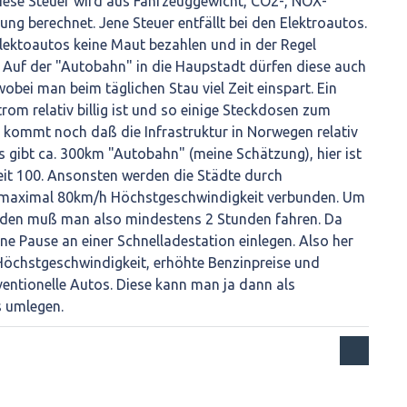
Diese Steuer wird aus Fahrzeuggewicht, CO2-, NOX-
ng berechnet. Jene Steuer entfällt bei den Elektroautos.
ktoautos keine Maut bezahlen und in der Regel
 Auf der "Autobahn" in die Haupstadt dürfen diese auch
obei man beim täglichen Stau viel Zeit einspart. Ein
Strom relativ billig ist und so einige Steckdosen zum
 kommt noch daß die Infrastruktur in Norwegen relativ
Es gibt ca. 300km "Autobahn" (meine Schätzung), hier ist
it 100. Ansonsten werden die Städte durch
s maximal 80km/h Höchstgeschwindigkeit verbunden. Um
laden muß man also mindestens 2 Stunden fahren. Da
ne Pause an einer Schnelladestation einlegen. Also her
Höchstgeschwindigkeit, erhöhte Benzinpreise und
entionelle Autos. Diese kann man ja dann als
s umlegen.