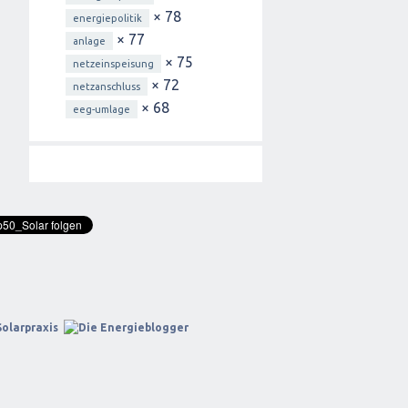
× 78
energiepolitik
× 77
anlage
× 75
netzeinspeisung
× 72
netzanschluss
× 68
eeg-umlage