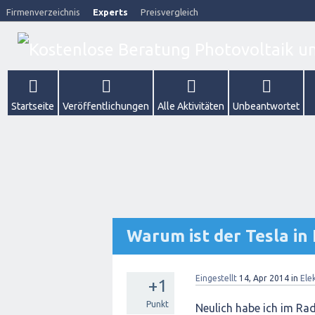
Firmenverzeichnis
Experts
Preisvergleich
Startseite
Veröffentlichungen
Alle Aktivitäten
Unbeantwortet
Warum ist der Tesla i
Eingestellt
14, Apr 2014
in
Ele
+1
Punkt
Neulich habe ich im Ra