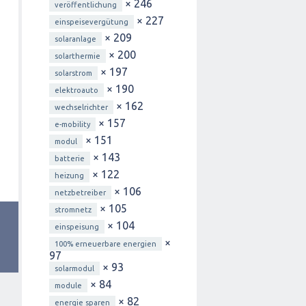
× 246
veröffentlichung
× 227
einspeisevergütung
× 209
solaranlage
× 200
solarthermie
× 197
solarstrom
× 190
elektroauto
× 162
wechselrichter
× 157
e-mobility
× 151
modul
× 143
batterie
× 122
heizung
× 106
netzbetreiber
× 105
stromnetz
× 104
einspeisung
×
100% erneuerbare energien
97
× 93
solarmodul
× 84
module
× 82
energie sparen