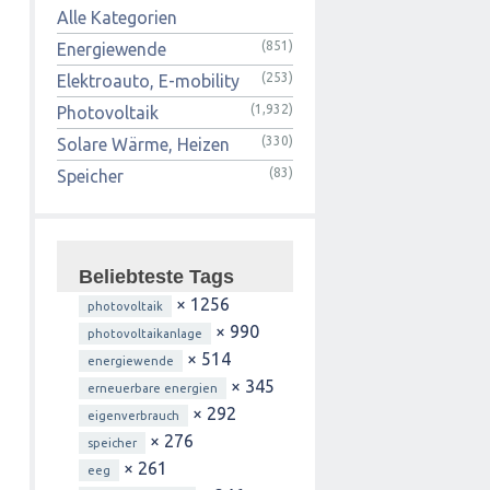
Alle Kategorien
(851)
Energiewende
(253)
Elektroauto, E-mobility
(1,932)
Photovoltaik
(330)
Solare Wärme, Heizen
(83)
Speicher
Beliebteste Tags
× 1256
photovoltaik
× 990
photovoltaikanlage
× 514
energiewende
× 345
erneuerbare energien
× 292
eigenverbrauch
× 276
speicher
× 261
eeg