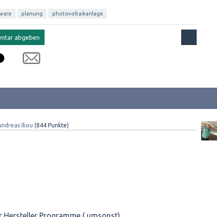
tware
planung
photovoltaikanlage
Andreas Iliou
(
844
Punkte)
er Hersteller Programme ( umsonst)