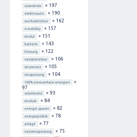
× 197
solarstrom
× 190
elektroauto
× 162
wechselrichter
× 157
e-mobility
× 151
modul
× 143
batterie
× 122
heizung
× 106
netzbetreiber
× 105
stromnetz
× 104
einspeisung
×
100% erneuerbare energien
97
× 93
solarmodul
× 84
module
× 82
energie sparen
× 78
energiepolitik
× 77
anlage
× 75
netzeinspeisung