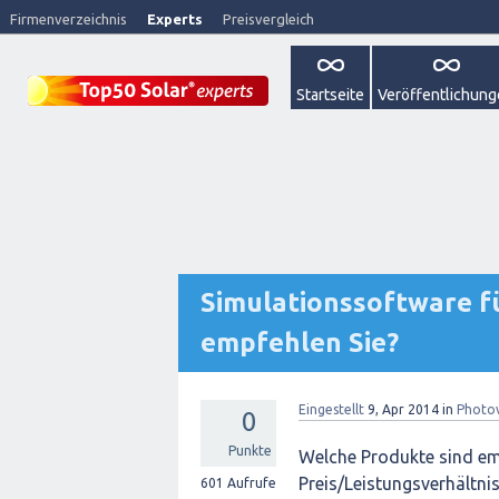
Firmenverzeichnis
Experts
Preisvergleich
Startseite
Veröffentlichun
Simulationssoftware f
empfehlen Sie?
Eingestellt
9, Apr 2014
in
Photov
0
Punkte
Welche Produkte sind emp
Preis/Leistungsverhältni
601
Aufrufe