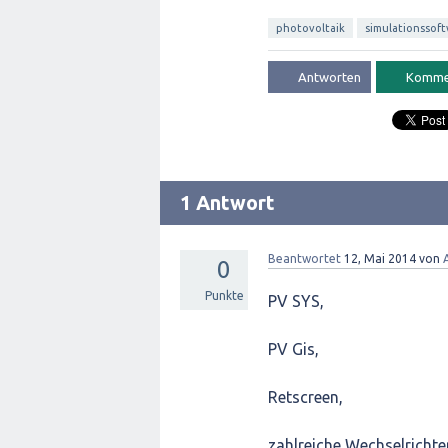
photovoltaik
simulationssof
1 Antwort
Beantwortet
12, Mai 2014
von
0
Punkte
PV SYS,
PV Gis,
Retscreen,
zahlreiche Wechselricht