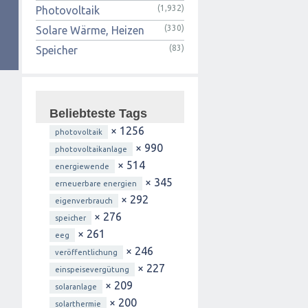
(1,932)
Photovoltaik
(330)
Solare Wärme, Heizen
(83)
Speicher
Beliebteste Tags
× 1256
photovoltaik
× 990
photovoltaikanlage
× 514
energiewende
× 345
erneuerbare energien
× 292
eigenverbrauch
× 276
speicher
× 261
eeg
× 246
veröffentlichung
× 227
einspeisevergütung
× 209
solaranlage
× 200
solarthermie