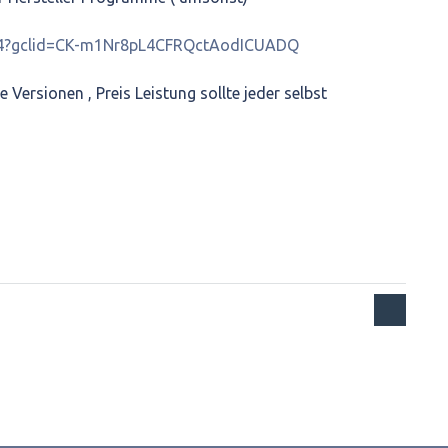
oc/4?gclid=CK-m1Nr8pL4CFRQctAodICUADQ
Versionen , Preis Leistung sollte jeder selbst