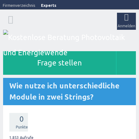
Firmenverzeichnis
Experts
Anmelden
Frage stellen
Wie nutze ich unterschiedliche
Module in zwei Strings?
0
Punkte
1,853
Aufrufe