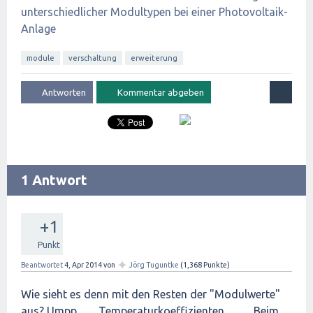
unterschiedlicher Modultypen bei einer Photovoltaik-
Anlage
module
verschaltung
erweiterung
1 Antwort
+1
Punkt
✦
Beantwortet
4, Apr 2014
von
Jörg Tuguntke
(
1,368
Punkte)
Wie sieht es denn mit den Resten der "Modulwerte"
aus? Umpp, ....., Temperaturkoeffizienten, .......... Beim