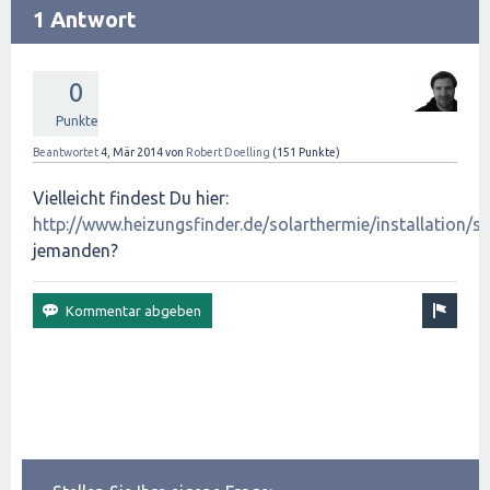
1 Antwort
0
Punkte
Beantwortet
4, Mär 2014
von
Robert Doelling
(
151
Punkte)
Vielleicht findest Du hier:
http://www.heizungsfinder.de/solarthermie/installation/st
jemanden?