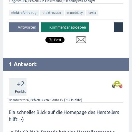
Eingestellt
6, Feb 2014
in
Elektroauto, E-mobility
von
Anonym
elektrofahrzeug
elektroauto
e-mobility
tesla
1 Antwort
+2
Punkte
Beantwortet
6, Feb 2014
von
E-Auto.TV
(
712
Punkte)
Ein schneller Blick auf die Homepage des Herstellers
hilft. ;-)