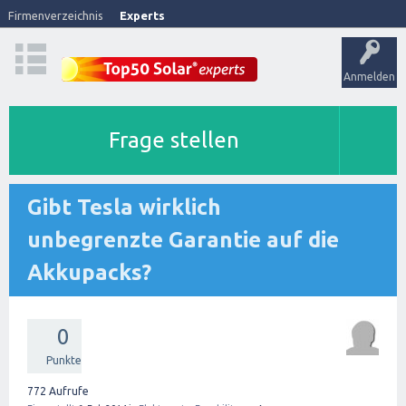
Firmenverzeichnis
Experts
Anmelden
Frage stellen
Gibt Tesla wirklich
unbegrenzte Garantie auf die
Akkupacks?
0
Punkte
772
Aufrufe