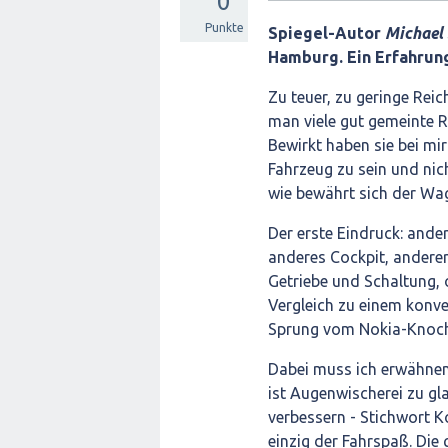
0
Punkte
Spiegel-Autor
Michael
Hamburg. Ein Erfahrung
Zu teuer, zu geringe Reic
man viele gut gemeinte R
Bewirkt haben sie bei mir
Fahrzeug zu sein und nich
wie bewährt sich der Wa
Der erste Eindruck: ande
anderes Cockpit, andere
Getriebe und Schaltung, 
Vergleich zu einem konven
Sprung vom Nokia-Knoch
Dabei muss ich erwähnen:
ist Augenwischerei zu g
verbessern - Stichwort K
einzig der Fahrspaß. Die 