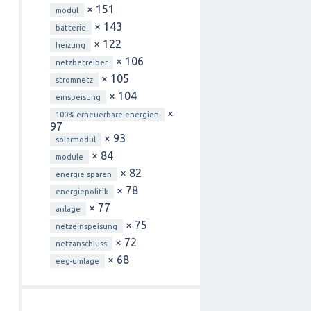
× 151
modul
× 143
batterie
× 122
heizung
× 106
netzbetreiber
× 105
stromnetz
× 104
einspeisung
×
100% erneuerbare energien
97
× 93
solarmodul
× 84
module
× 82
energie sparen
× 78
energiepolitik
× 77
anlage
× 75
netzeinspeisung
× 72
netzanschluss
× 68
eeg-umlage