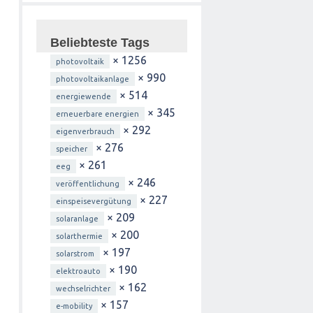
Beliebteste Tags
× 1256
photovoltaik
× 990
photovoltaikanlage
× 514
energiewende
× 345
erneuerbare energien
× 292
eigenverbrauch
× 276
speicher
× 261
eeg
× 246
veröffentlichung
× 227
einspeisevergütung
× 209
solaranlage
× 200
solarthermie
× 197
solarstrom
× 190
elektroauto
× 162
wechselrichter
× 157
e-mobility