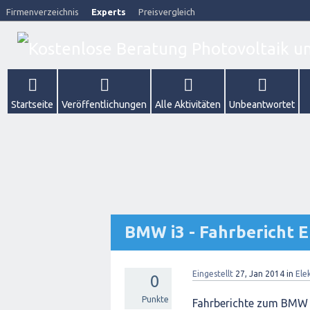
Firmenverzeichnis
Experts
Preisvergleich
Startseite
Veröffentlichungen
Alle Aktivitäten
Unbeantwortet
BMW i3 - Fahrbericht 
Eingestellt
27, Jan 2014
in
Ele
0
Punkte
Fahrberichte zum BMW i