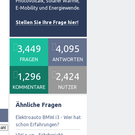
Photovoltaik, solarer Wärme,
E-Mobility und Energiewende.
Stellen Sie Ihre Frage hier!
3,449
4,095
FRAGEN
ANTWORTEN
1,296
2,424
KOMMENTARE
NUTZER
Ähnliche Fragen
Elektroauto BMW i3 - Wer hat
schon Erfahrungen?
ahl
VW e-up - Fahrbericht