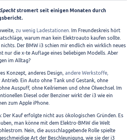
 Specht
stromert seit einigen Monaten durch
sbericht.
hweite,
zu wenig Ladestationen.
Im Freundeskreis hört
atschläge, warum man kein Elektroauto kaufen sollte.
 nichts. Der BMW i3 schien mir endlich ein wirklich neues
t nur die x-te Auflage eines beliebigen Modells. Aber
gen im Alltag?
res Konzept, anderes Design,
andere Werkstoffe,
r Antrieb. Ein Auto ohne Tank und Gestank, ohne
ohne Auspuff, ohne Keilriemen und ohne Ölwechsel. Im
tionellen Diesel oder Benziner wirkt der i3 wie ein
en zum Apple iPhone.
 Der Kauf erfolgte nicht aus ökologischen Gründen. Es
lauben, man könne mit dem Elektro-BMW die Welt
ohlestrom. Nein, die ausschlaggebende Rolle spielte
geschmeidige Art der Beschleunigung, wie sie der i3