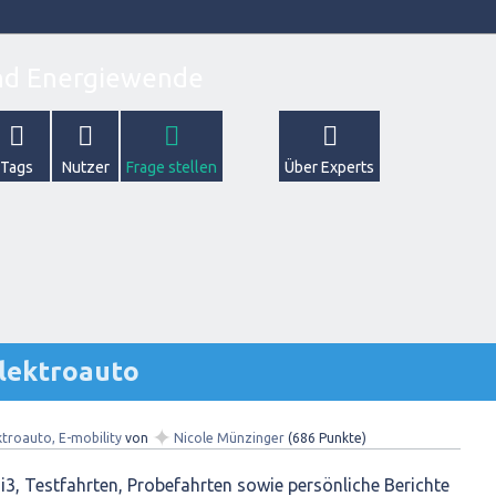
Tags
Nutzer
Frage stellen
Über Experts
Elektroauto
✦
ktroauto, E-mobility
von
Nicole Münzinger
(
686
Punkte)
3, Testfahrten, Probefahrten sowie persönliche Berichte