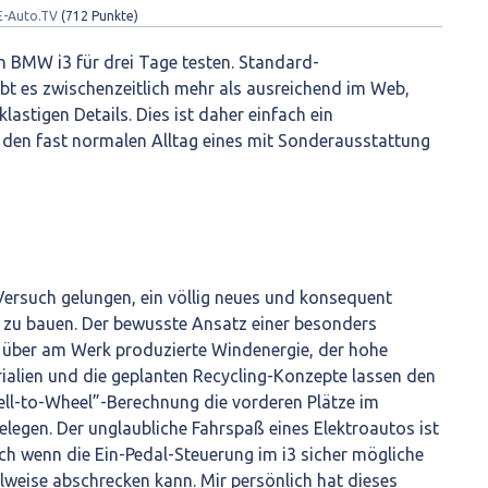
E-Auto.TV
(
712
Punkte)
en BMW i3 für drei Tage testen. Standard-
bt es zwischenzeitlich mehr als ausreichend im Web,
klastigen Details. Dies ist daher einfach ein
in den fast normalen Alltag eines mit Sonderausstattung
ersuch gelungen, ein völlig neues und konsequent
o zu bauen. Der bewusste Ansatz einer besonders
 über am Werk produzierte Windenergie, der hohe
rialien und die geplanten Recycling-Konzepte lassen den
ell-to-Wheel”-Berechnung die vorderen Plätze im
elegen. Der unglaubliche Fahrspaß eines Elektroautos ist
ch wenn die Ein-Pedal-Steuerung im i3 sicher mögliche
ilweise abschrecken kann. Mir persönlich hat dieses