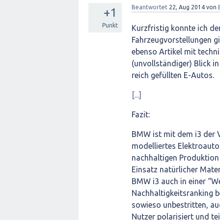
Beantwortet
22, Aug 2014
von
+1
Punkt
Kurzfristig konnte ich d
Fahrzeugvorstellungen gi
ebenso Artikel mit techni
(unvollständiger) Blick 
reich gefüllten E-Autos.
[...]
Fazit:
BMW ist mit dem i3 der V
modelliertes Elektroaut
nachhaltigen Produktion
Einsatz natürlicher Mate
BMW i3 auch in einer “W
Nachhaltigkeitsranking b
sowieso unbestritten, au
Nutzer polarisiert und te