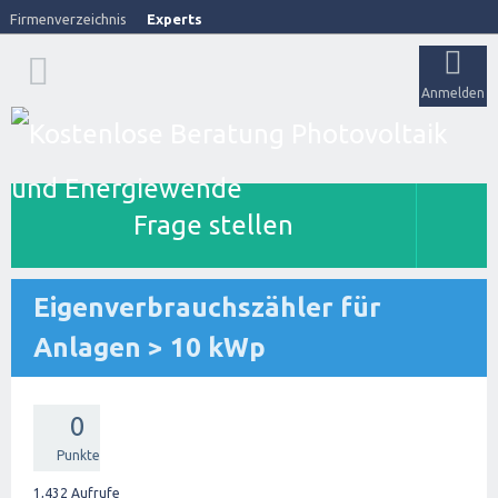
Firmenverzeichnis
Experts
Anmelden
Frage stellen
Eigenverbrauchszähler für
Anlagen > 10 kWp
0
Punkte
1,432
Aufrufe