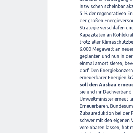
inzwischen scheinbar akze
5 % der regenerativen En
der großen Energieversor
Strategie verschlafen u
Kapazitäten an Kohlekraf
trotz aller Klimaschutz
6.000 Megawatt an neuen
geplanten und nun in der
einmal amortisieren, bev
darf. Den Energiekonzern
erneuerbarer Energien kr
soll den Ausbau erneu
sie und ihr Dachverban
Umweltminister erneut l
Erneuerbaren. Bundesumwe
Zubaureduktion bei der P
schwer mit den eigenen
vereinbaren lassen, hat m