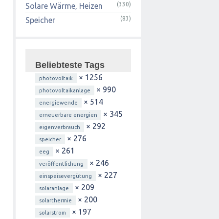
(330)
Solare Wärme, Heizen
(83)
Speicher
Beliebteste Tags
× 1256
photovoltaik
× 990
photovoltaikanlage
× 514
energiewende
× 345
erneuerbare energien
× 292
eigenverbrauch
× 276
speicher
× 261
eeg
× 246
veröffentlichung
× 227
einspeisevergütung
× 209
solaranlage
× 200
solarthermie
× 197
solarstrom