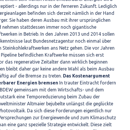
ptiert - allerdings nur in der ferneren Zukunft. Lediglich
ergieanlagen befinden sich derzeit nämlich in der Hand
ger. Sie haben deren Ausbau mit ihrer ursprünglichen
nd nehmen stattdessen immer noch gigantische
twerken in Betrieb. In den Jahren 2013 und 2014 sollen
bekenntnisse laut Bundesnetzagentur noch einmal über
 Steinkohlekraftwerken ans Netz gehen. Die vor Jahren
 Pipeline befindlichen Kraftwerke müssen sich erst
or das regenerative Zeitalter dann wirklich beginnen
en bleibt daher gar keine andere Wahl als beim Ausbau
äftig auf die Bremse zu treten.
Das Kostenargument
erbarer Energien bremsen
In trauter Eintracht fordern
d BDEW gemeinsam mit dem Wirtschafts- und dem
autstark eine Temporeduzierung beim Zubau der
ltminister Altmaier bejubelte unlängst die geglückte
hotovoltaik. Da sich diese Forderungen eigentlich nur
 Versprechungen zur Energiewende und zum Klimaschutz
an eine ganz spezielle Strategie entwickelt. Diese zielt