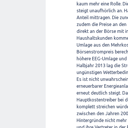
kaum mehr eine Rolle. D
steigt unaufhörlich an. 
Anteil mittragen. Die z
zudem die Preise an den 
direkt an der Börse mit 
Haushaltskunden kommen 
Umlage aus den Mehrkos
Börsenstrompreis berech
höhere EEG-Umlage und d
Halbjahr 2013 lag die S
ungünstigen Wetterbedin
Es ist nicht unwahrschei
erneuerbarer Energieanl
erneut deutlich steigt. D
Hauptkostentreiber bei 
komplett streichen würde
zwischen den Jahren 200
Hintergründe nicht mehr 
und ihre Vertreter in der