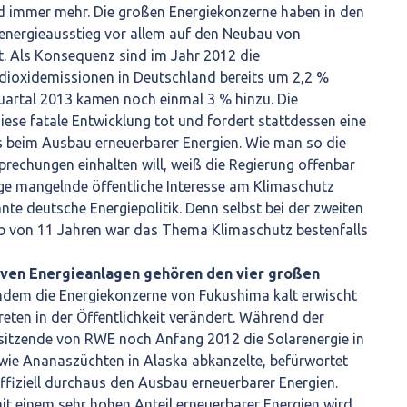
nd immer mehr. Die großen Energiekonzerne haben in den
nenergieausstieg vor allem auf den Neubau von
t. Als Konsequenz sind im Jahr 2012 die
dioxidemissionen in Deutschland bereits um 2,2 %
uartal 2013 kamen noch einmal 3 % hinzu. Die
iese fatale Entwicklung tot und fordert stattdessen eine
beim Ausbau erneuerbarer Energien. Wie man so die
rechungen einhalten will, weiß die Regierung offenbar
tige mangelnde öffentliche Interesse am Klimaschutz
ante deutsche Energiepolitik. Denn selbst bei der zweiten
lb von 11 Jahren war das Thema Klimaschutz bestenfalls
iven Energieanlagen gehören den vier großen
dem die Energiekonzerne von Fukushima kalt erwischt
reten in der Öffentlichkeit verändert. Während der
itzende von RWE noch Anfang 2012 die Solarenergie in
 wie Ananaszüchten in Alaska abkanzelte, befürwortet
ffiziell durchaus den Ausbau erneuerbarer Energien.
it einem sehr hohen Anteil erneuerbarer Energien wird