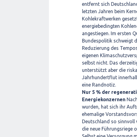
entfernt sich Deutschla
letzten Jahren beim Ker
Kohlekraftwerken gesetz
energiebedingten Kohlen
angestiegen. Im ersten Q
Bundespolitik schweigt d
Reduzierung des Tempos 
eigenen Klimaschutzversp
selbst nicht. Das derzei
unterstützt aber die risk
Jahrhundertflut innerha
eine Randnotiz.
Nur 5 % der regenerat
Energiekonzernen
Nach
wurden, hat sich ihr Auft
ehemalige Vorstandsvors
Deutschland so sinnvoll
die neue Führungsriege o
Selbst eine Versorgung m