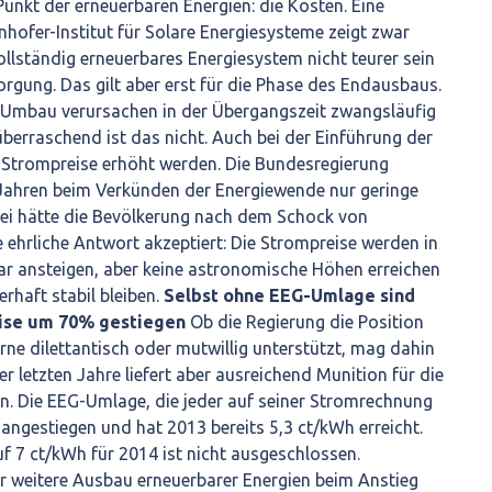
unkt der erneuerbaren Energien: die Kosten. Eine
nhofer-Institut für Solare Energiesysteme zeigt zwar
ollständig erneuerbares Energiesystem nicht teurer sein
orgung. Das gilt aber erst für die Phase des Endausbaus.
n Umbau verursachen in der Übergangszeit zwangsläufig
überraschend ist das nicht. Auch bei der Einführung der
 Strompreise erhöht werden. Die Bundesregierung
 Jahren beim Verkünden der Energiewende nur geringe
ei hätte die Bevölkerung nach dem Schock von
ehrliche Antwort akzeptiert: Die Strompreise werden in
ar ansteigen, aber keine astronomische Höhen erreichen
rhaft stabil bleiben.
Selbst ohne EEG-Umlage sind
ise um 70% gestiegen
Ob die Regierung die Position
ne dilettantisch oder mutwillig unterstützt, mag dahin
 der letzten Jahre liefert aber ausreichend Munition für die
n. Die EEG-Umlage, die jeder auf seiner Stromrechnung
 angestiegen und hat 2013 bereits 5,3 ct/kWh erreicht.
uf 7 ct/kWh für 2014 ist nicht ausgeschlossen.
r weitere Ausbau erneuerbarer Energien beim Anstieg