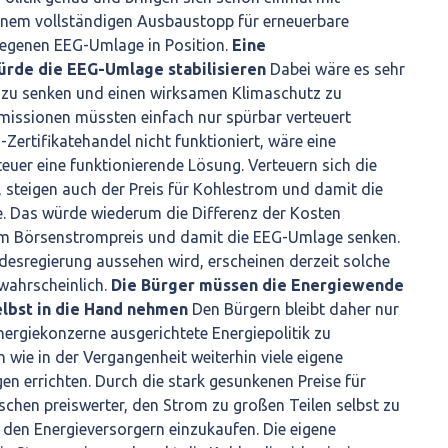
einem vollständigen Ausbaustopp für erneuerbare
iegenen EEG-Umlage in Position.
Eine
rde die EEG-Umlage stabilisieren
Dabei wäre es sehr
 zu senken und einen wirksamen Klimaschutz zu
missionen müssten einfach nur spürbar verteuert
Zertifikatehandel nicht funktioniert, wäre eine
euer eine funktionierende Lösung. Verteuern sich die
 steigen auch der Preis für Kohlestrom und damit die
e. Das würde wiederum die Differenz der Kosten
um Börsenstrompreis und damit die EEG-Umlage senken.
desregierung aussehen wird, erscheinen derzeit solche
ahrscheinlich.
Die Bürger müssen die Energiewende
lbst in die Hand nehmen
Den Bürgern bleibt daher nur
nergiekonzerne ausgerichtete Energiepolitik zu
 wie in der Vergangenheit weiterhin viele eigene
en errichten. Durch die stark gesunkenen Preise für
ischen preiswerter, den Strom zu großen Teilen selbst zu
 den Energieversorgern einzukaufen. Die eigene