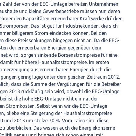
ie Zahl der von der EEG-Umlage befreiten Unternehmen
Haushalte und kleine Gewerbebetriebe müssen nun deren
unehmenden Kapazitäten erneuerbarer Kraftwerke drücken
Strombörsen. Das ist gut für Industriekunden, die sich
immer billigerem Strom eindecken können. Bei den
diese Preissenkungen hingegen nicht an. Da die EEG-
ten der erneuerbaren Energien gegenüber dem
net wird, sorgen sinkende Börsenstrompreise für eine
amit für höhere Haushaltsstrompreise. Im ersten
tromerzeugung aus erneuerbaren Energien durch die
gungen geringfügig unter dem gleichen Zeitraum 2012.
nlich, dass die Summe der Vergütungen für die Betreiber
agen 2013 rückläufig sein wird, obwohl die EEG-Umlage
abei ist die hohe EEG-Umlage nicht einmal der
den Stromkosten. Selbst wenn wir die EEG-Umlage
n, bliebe eine Steigerung der Haushaltsstrompreise
0 und 2013 um stolze 70 %. Vom Laien sind diese
zu überblicken. Das wissen auch die Energiekonzerne
 Politik genau und bringen sich schon einmal mit