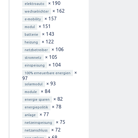
× 190
elektroauto
× 162
wechselrichter
× 157
e-mobility
× 151
modul
× 143
batterie
× 122
heizung
× 106
netzbetreiber
× 105
stromnetz
× 104
einspeisung
×
100% erneuerbare energien
97
× 93
solarmodul
× 84
module
× 82
energie sparen
× 78
energiepolitik
× 77
anlage
× 75
netzeinspeisung
× 72
netzanschluss
× 68
eeg-umlage