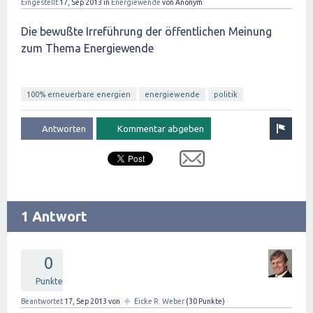
Eingestellt
17, Sep 2013
in
Energiewende
von
Anonym
Die bewußte Irreführung der öffentlichen Meinung
zum Thema Energiewende
100% erneuerbare energien
energiewende
politik
1 Antwort
0
Punkte
✦
Beantwortet
17, Sep 2013
von
Eicke R. Weber
(
30
Punkte)