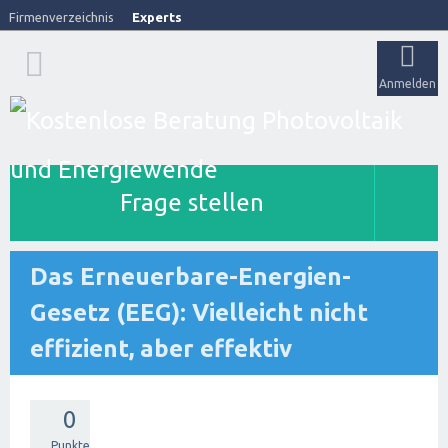
Firmenverzeichnis
Experts
Anmelden
Frage stellen
Das Erneuerbare-Energien-
Gesetz (EEG): Vielleicht nicht
effizient, aber effektiv
0
Punkte