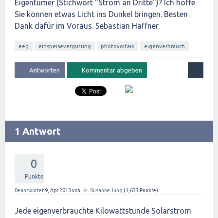
Eigentümer (Stichwort "Strom an Dritte")? Ich hoffe
Sie können etwas Licht ins Dunkel bringen. Besten
Dank dafür im Voraus. Sebastian Haffner.
eeg
einspeisevergütung
photovoltaik
eigenverbrauch
1 Antwort
0
Punkte
✦
Beantwortet
9, Apr 2013
von
Susanne Jung
(
1,633
Punkte)
Jede eigenverbrauchte Kilowattstunde Solarstrom