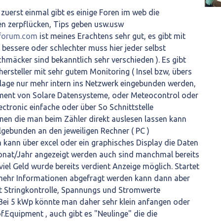
e zuerst einmal gibt es einige Foren im web die
gen zerpflücken, Tips geben usw.usw
kforum.com
ist meines Erachtens sehr gut, es gibt mit
 bessere oder schlechter muss hier jeder selbst
hmäcker sind bekanntlich sehr verschieden ). Es gibt
hersteller mit sehr gutem Monitoring ( Insel bzw, übers
age nur mehr intern ins Netzwerk eingebunden werden,
ment von Solare Datensysteme, oder Meteocontrol oder
ctronic einfache oder über So Schnittstelle
en die man beim Zähler direkt auslesen lassen kann
gebunden an den jeweiligen Rechner ( PC )
n kann über excel oder ein graphisches Display die Daten
nat/Jahr angezeigt werden auch sind manchmal bereits
iel Geld wurde bereits verdient Anzeige möglich. Startet
 mehr Informationen abgefragt werden kann dann aber
it Stringkontrolle, Spannungs und Stromwerte
Bei 5 kWp könnte man daher sehr klein anfangen oder
f.Equipment , auch gibt es "Neulinge" die die