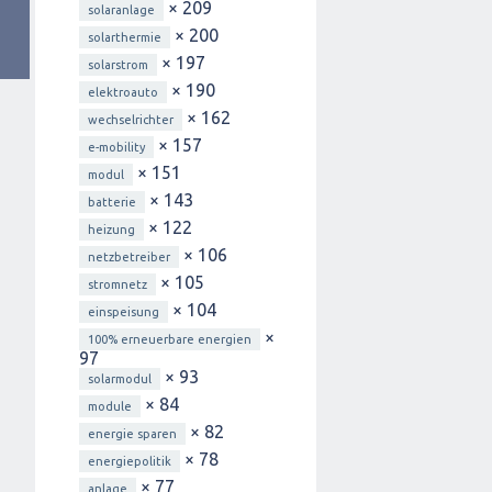
× 209
solaranlage
× 200
solarthermie
× 197
solarstrom
× 190
elektroauto
× 162
wechselrichter
× 157
e-mobility
× 151
modul
× 143
batterie
× 122
heizung
× 106
netzbetreiber
× 105
stromnetz
× 104
einspeisung
×
100% erneuerbare energien
97
× 93
solarmodul
× 84
module
× 82
energie sparen
× 78
energiepolitik
× 77
anlage