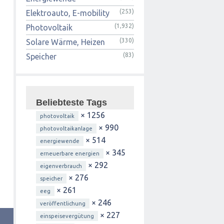
(253)
Elektroauto, E-mobility
(1,932)
Photovoltaik
(330)
Solare Wärme, Heizen
(83)
Speicher
Beliebteste Tags
× 1256
photovoltaik
× 990
photovoltaikanlage
× 514
energiewende
× 345
erneuerbare energien
× 292
eigenverbrauch
× 276
speicher
× 261
eeg
× 246
veröffentlichung
× 227
einspeisevergütung