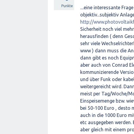
Punkte
....eine interessante Frag
objektiv...subjektiv Anla
http://www.photovoltai
Sicherheit noch viel mehr
herausfinden ( denn Gesc
sehr viele Wechselrichter
www ) dann muss die Anl
dann gibt es noch Equip
aber auch von Conrad Ele
kommunizierende Version
und über Funk oder kabel
weitergereicht wird. Dan
meist per Tag/Woche/Mo
Einspeisemenge bzw. wiev
bei 50-100 Euro , desto
auch in die 1000 Euro m
etc ausgegeben werden. 
aber gleich mit einem pro