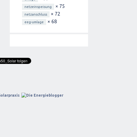
× 75
netzeinspeisung
× 72
netzanschluss
× 68
eeg-umlage