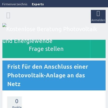
Firmenverzeichnis
Experts
Anmelden
Frage stellen
Frist für den Anschluss einer
Photovoltaik-Anlage an das
Netz
0
Punkte